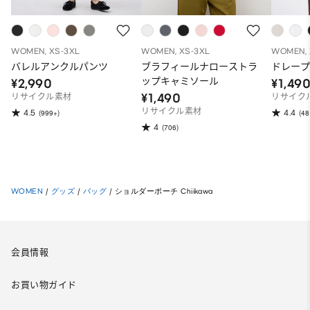
WOMEN, XS-3XL
WOMEN, XS-3XL
WOMEN, 
バレルアンクルパンツ
ブラフィールナローストラ
ドレープ
ップキャミソール
¥2,990
¥1,49
¥1,490
リサイクル素材
リサイク
リサイクル素材
4.5
4.4
(999+)
(48
4
(706)
WOMEN
/
グッズ
/
バッグ
/
ショルダーポーチ Chiikawa
会員情報
お買い物ガイド