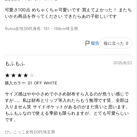
可愛さ100点 めちゃくちゃ可愛いです 買えてよかった！ またち
いかわ商品を作ってください できたらあの子欲しいです
Rukia
女性
30代
身長: 151 - 155cm
埼玉県
報告
役に立った 0
もふもふ
2025/8/22
購入カラー: 01 OFF WHITE
サイズ感はやや小さめで小さめ財布すら入るのが危うい感じで
すが…。私は財布とリップ等入れたらもう無理です笑、全部は
入りません笑 サイドポケットがあるのがまだ良いと思います。
もふもふなので使える季節も限られますが、とても可愛らしい
です。
ぴぃこっこ
女性
20代
埼玉県