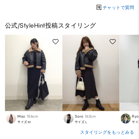
チャットで質問
公式/StyleHint投稿スタイリング
Mao
156cm
Sara
162cm
Ry
サイズ:M
サイズ:L
サイ
スタイリングをもっとみる