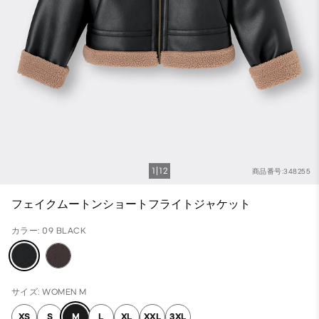
1
12
商品番号:348255
フェイクムートンショートフライトジャケット
カラー: 09 BLACK
サイズ: WOMEN M
XS
S
M
L
XL
XXL
3XL