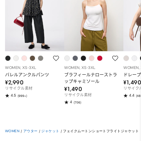
WOMEN, XS-3XL
WOMEN, XS-3XL
WOMEN, 
バレルアンクルパンツ
ブラフィールナローストラ
ドレープ
ップキャミソール
¥2,990
¥1,49
¥1,490
リサイクル素材
リサイク
リサイクル素材
4.5
4.4
(999+)
(48
4
(706)
WOMEN
/
アウター
/
ジャケット
/
フェイクムートンショートフライトジャケット