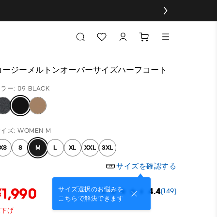
コージーメルトンオーバーサイズハーフコート
ラー: 09 BLACK
イズ: WOMEN M
XS
S
M
L
XL
XXL
3XL
サイズを確認する
¥1,990
サイズ選択のお悩みを
4.4
(149)
こちらで解決できます
値下げ