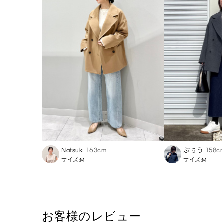
Natsuki
163cm
ぷぅう
158c
サイズ:M
サイズ:M
お客様のレビュー