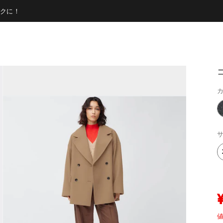
クに！
カ
サ