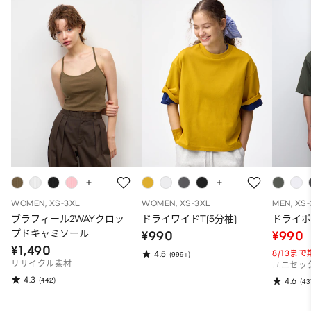
WOMEN, XS-3XL
WOMEN, XS-3XL
MEN, XS
ブラフィール2WAYクロッ
ドライワイドT(5分袖)
ドライポ
プドキャミソール
¥990
¥990
¥1,490
8/13ま
4.5
(999+)
リサイクル素材
ユニセッ
4.3
(442)
4.6
(43