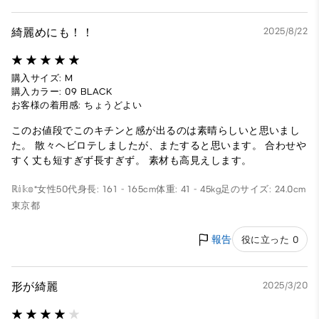
綺麗めにも！！
2025/8/22
購入サイズ: M
購入カラー: 09 BLACK
お客様の着用感: ちょうどよい
このお値段でこのキチンと感が出るのは素晴らしいと思いまし
た。 散々ヘビロテしましたが、またすると思います。 合わせや
すく丈も短すぎず長すぎず。 素材も高見えします。
ℝ𝕚𝕜𝕠*
女性
50代
身長: 161 - 165cm
体重: 41 - 45kg
足のサイズ: 24.0cm
東京都
報告
役に立った 0
形が綺麗
2025/3/20