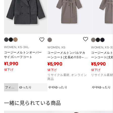
WOMEN, XS-3XL
WOMEN, XS
WOMEN, XS-3
コージーメルトンオーバー
コージーメルトンバルマカ
コージーメル
サイズハーフコート
ーンコート(丈長め113.0～
ーンコート(丈標
120.0cm)
115.0cm)
¥1,990
¥5,990
¥5,990
値下げ
値下げ
値下げ
リサイクル素材, オンライン
リサイクル素
商品
フィッ
ゆったり
ややゆったり
ややゆったり
ト
一緒に見られている商品