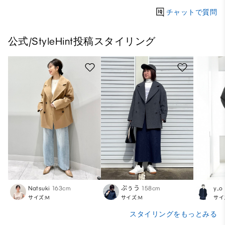
チャットで質問
公式/StyleHint投稿スタイリング
Natsuki
163cm
ぷぅう
158cm
y_o
サイズ:M
サイズ:M
サイ
スタイリングをもっとみる