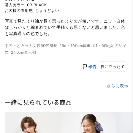
購入カラー: 09 BLACK
お客様の着用感: ちょうどよい
写真で見たより袖が長く思ったより丈が短いです。ニット自体
はしっかりと編まれていて手触りも悪くないと思いました。色
も写真通りの色でした。
すの～どろっぷ
女性
50代
身長: 156 - 160cm
体重: 61 - 65kg
足のサイ
ズ: 24.0cm
東京都
報告
役に立った 0
さらに表示
一緒に見られている商品