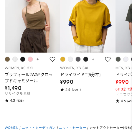
WOMEN, XS-3XL
WOMEN, XS-3XL
MEN, XS
ブラフィール2WAYクロッ
ドライワイドT(5分袖)
ドライポ
プドキャミソール
¥990
¥990
¥1,490
8/13ま
4.5
(999+)
リサイクル素材
ユニセッ
4.3
(438)
4.6
(43
WOMEN
/
ニット・カーディガン
/
ニット・セーター
/
カットアウトセーター(長袖