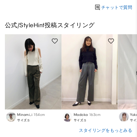
チャットで質問
公式/StyleHint投稿スタイリング
Minami_i
154cm
Madoka
163cm
Yuk
サイズ:S
サイズ:S
サイ
スタイリングをもっとみる