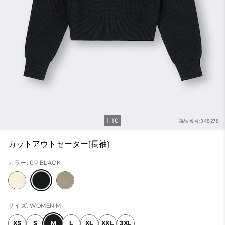
1
10
商品番号:348278
カットアウトセーター(長袖)
カラー: 09 BLACK
サイズ: WOMEN M
XS
S
M
L
XL
XXL
3XL