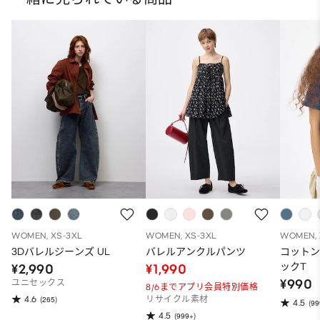
WOMEN, XS-3XL
WOMEN, XS-3XL
WOMEN, 
3Dバレルジーンズ UL
バレルアンクルパンツ
コット
ックT
¥2,990
¥1,990
¥990
ユニセックス
8/6までアプリ会員特別価格
4.6
(265)
リサイクル素材
4.5
(99
4.5
(999+)