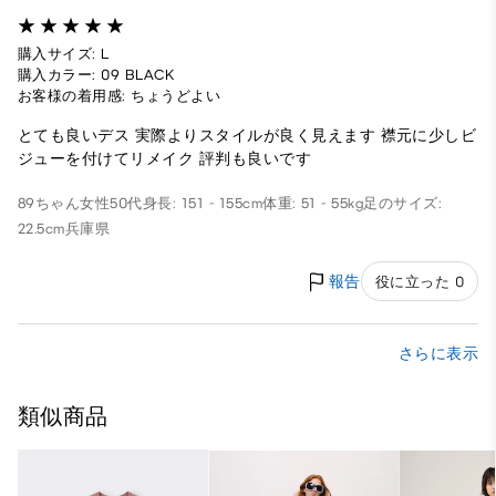
購入サイズ: L
購入カラー: 09 BLACK
お客様の着用感: ちょうどよい
とても良いデス 実際よりスタイルが良く見えます 襟元に少しビ
ジューを付けてリメイク 評判も良いです
89ちゃん
女性
50代
身長: 151 - 155cm
体重: 51 - 55kg
足のサイズ:
22.5cm
兵庫県
報告
役に立った 0
さらに表示
類似商品