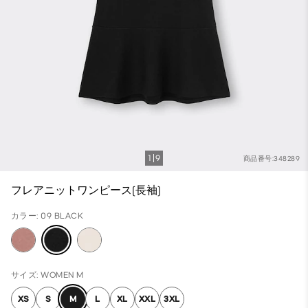
1
9
商品番号:348289
フレアニットワンピース(長袖)
カラー: 09 BLACK
サイズ: WOMEN M
XS
S
M
L
XL
XXL
3XL