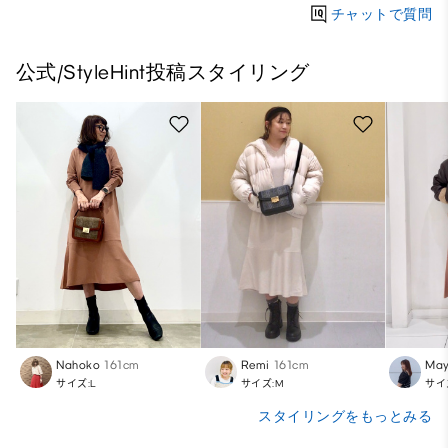
チャットで質問
公式/StyleHint投稿スタイリング
Nahoko
161cm
Remi
161cm
May
サイズ:L
サイズ:M
サイ
スタイリングをもっとみる