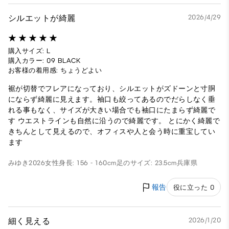
シルエットが綺麗
2026/4/29
購入サイズ: L
購入カラー: 09 BLACK
お客様の着用感: ちょうどよい
裾が切替でフレアになっており、シルエットがズドーンと寸胴
にならず綺麗に見えます。袖口も絞ってあるのでだらしなく垂
れる事もなく、サイズが大きい場合でも袖口にたまらず綺麗で
す ウエストラインも自然に沿うので綺麗です。 とにかく綺麗で
きちんとして見えるので、オフィスや人と会う時に重宝してい
ます
みゆき2026
女性
身長: 156 - 160cm
足のサイズ: 23.5cm
兵庫県
報告
役に立った 0
細く見える
2026/1/20