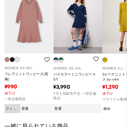
WOMEN, XS-3XL
WOMEN, XS-3XL
WOMEN, S-L
フレアニットワンピース(長
バイカラーミニワンピース
2ピースニット
袖)
ST
ス by rokh
¥990
¥3,990
¥1,290
値下げ
9月上旬販売予定, 一部店舗
値下げ
商品
一部店舗商品
リサイクル素
フィッ
普通
普通
細め
ト
一緒に見られている商品