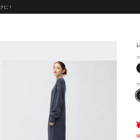
クに！
カ
サ
値