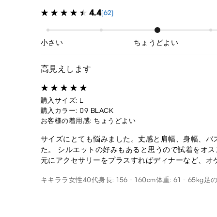
4.4
(62)
小さい
ちょうどよい
高見えします
購入サイズ: L
購入カラー: 09 BLACK
お客様の着用感: ちょうどよい
サイズにとても悩みました。丈感と肩幅、身幅、バ
た。 シルエットの好みもあると思うので試着をオス
元にアクセサリーをプラスすればディナーなど、オ
キキララ
女性
40代
身長: 156 - 160cm
体重: 61 - 65kg
足の