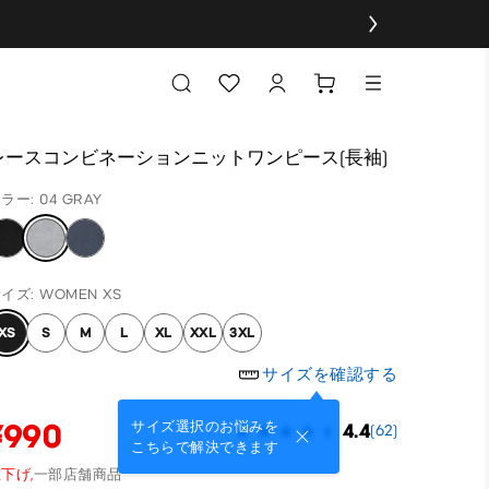
レースコンビネーションニットワンピース(長袖)
ラー: 04 GRAY
イズ: WOMEN XS
XS
S
M
L
XL
XXL
3XL
サイズを確認する
¥990
サイズ選択のお悩みを
4.4
(62)
こちらで解決できます
下げ,
一部店舗商品