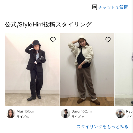
チャットで質問
公式/StyleHint投稿スタイリング
Mai
155cm
Sara
162cm
Ryu
サイズ:S
サイズ:M
サイ
スタイリングをもっとみる