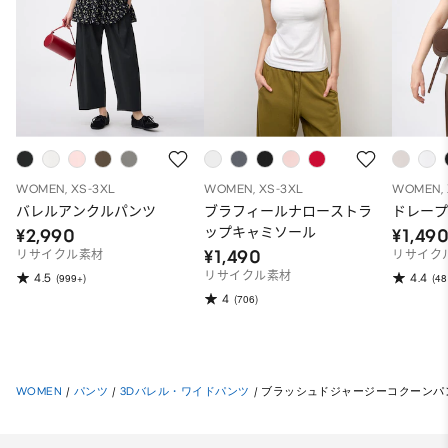
WOMEN, XS-3XL
WOMEN, XS-3XL
WOMEN, 
バレルアンクルパンツ
ブラフィールナローストラ
ドレープ
ップキャミソール
¥2,990
¥1,49
¥1,490
リサイクル素材
リサイク
リサイクル素材
4.5
4.4
(999+)
(48
4
(706)
WOMEN
/
パンツ
/
3Dバレル・ワイドパンツ
/
ブラッシュドジャージーコクーンパ