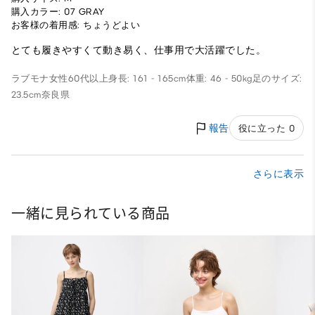
購入カラー: 07 GRAY
お客様の着用感: ちょうどよい
とても履きやすくて動き易く、仕事用で大活躍でした。
ラブモナ
女性
60代以上
身長: 161 - 165cm
体重: 46 - 50kg
足のサイズ:
23.5cm
奈良県
報告
役に立った 0
さらに表示
一緒に見られている商品