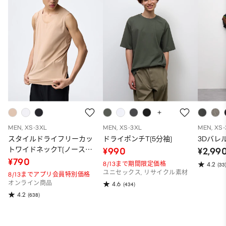
MEN, XS-3XL
MEN, XS-3XL
MEN, XS
スタイルドライフリーカッ
ドライポンチT(5分袖)
3Dバレ
トワイドネックT(ノースリ
¥990
¥2,99
ーブ)
¥790
8/13まで期間限定価格
4.2
(33
ユニセックス, リサイクル素材
8/13までアプリ会員特別価格
オンライン商品
4.6
(434)
4.2
(638)