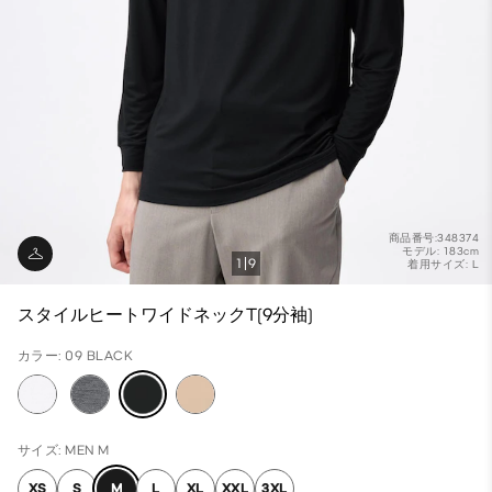
商品番号:348374
モデル: 183cm
1
9
着用サイズ: L
スタイルヒートワイドネックT(9分袖)
カラー: 09 BLACK
サイズ: MEN M
XS
S
M
L
XL
XXL
3XL