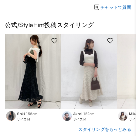
チャットで質問
公式/StyleHint投稿スタイリング
Saki
158cm
Akari
152cm
Mik
サイズ:M
サイズ:M
サイ
スタイリングをもっとみる