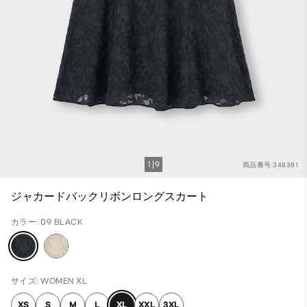
1
9
商品番号:348381
ジャカードバックリボンロングスカート
カラー: 09 BLACK
サイズ: WOMEN XL
XS
S
M
L
XL
XXL
3XL