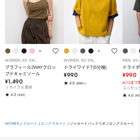
WOMEN, XS-3XL
WOMEN, XS-3XL
MEN, XS
ブラフィール2WAYクロッ
ドライワイドT(5分袖)
ドライポ
プドキャミソール
¥990
¥990
¥1,490
8/13ま
4.5
(999+)
リサイクル素材
ユニセッ
4.3
(442)
4.6
(43
WOMEN
/
スカート
/
ロングスカート
/
ジャカードバックリボンロングスカート