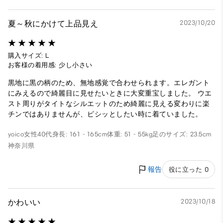
夏～秋にかけて上品見え
2023/10/20
購入サイズ: L
お客様の着用感: 少し小さい
黒地に黒の柄のため、無地感覚で合わせられます。エレガント
にみえるので綺麗目に見せたいときに大変重宝しました。 ウエ
スト周りがタイトなシルエットのため綺麗に見える変わりに楽
チンではありませんが、ピシッとしたい時に着ていました。
yoico
女性
40代
身長: 161 - 165cm
体重: 51 - 55kg
足のサイズ: 23.5cm
神奈川県
報告
役に立った 0
かわいい
2023/10/18