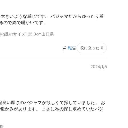
大きいような感じです。 パジャマだからゆったり着
るので綿で暖かいです。
0kg
足のサイズ: 23.0cm
山口県
報告
役に立った 0
2024/1/5
程良い厚さのパジャマが欲しくて探していました。 お
で暖かみがあります。 まさに私の探し求めていたパジ
府