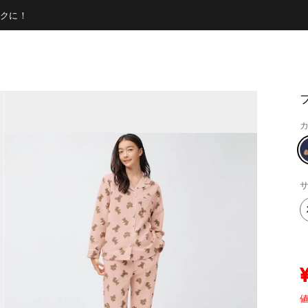
クに！
カ
サ
値