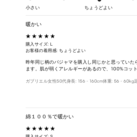
小さい
ちょうどよい
暖かい
購入サイズ: L
お客様の着用感: ちょうどよい
昨年同じ柄のパジャマを購入し同じかと思っていた
ます。肌が弱くアレルギーがあるので、100%コッ
ガブリエル
女性
50代
身長: 156 - 160cm
体重: 56 - 60kg
綿１００％で暖かい
購入サイズ: S