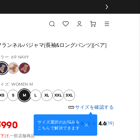
フランネルパジャマ(長袖&ロングパンツ)(ベア)
ラー: 69 NAVY
イズ: WOMEN M
XS
S
M
L
XL
XXL
3XL
サイズを確認する
¥990
サイズ選択のお悩みを
4.6
(19)
こちらで解決できます
下げ,
一部店舗商品