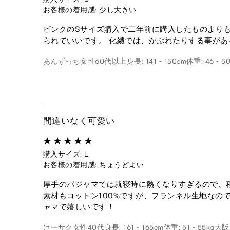
お客様の着用感: 少し大きい
ピンクのSサイズ購入で二年前に購入したものよりも
られていいです。 化繊では、かぶれたりする事があ
あんずっち
女性
60代以上
身長: 141 - 150cm
体重: 46 - 5
間違いなく可愛い
購入サイズ: L
お客様の着用感: ちょうどよい
厚手のパジャマでは就寝時に熱くなりすぎるので、
素材もコットン100%ですが、フランネル生地なの
ャマで嬉しいです！
けーサク
女性
40代
身長: 161 - 165cm
体重: 51 - 55kg
大阪