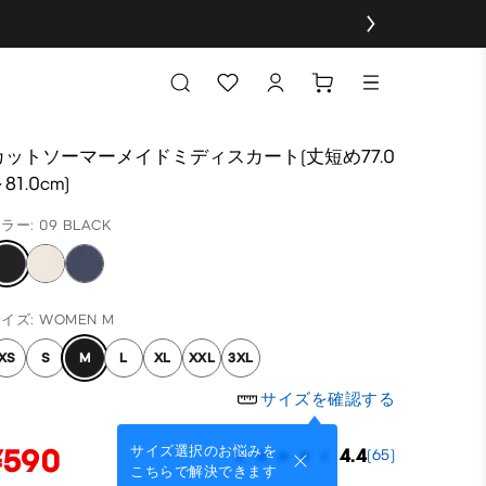
カットソーマーメイドミディスカート(丈短め77.0
81.0cm)
ラー: 09 BLACK
イズ: WOMEN M
XS
S
M
L
XL
XXL
3XL
サイズを確認する
¥590
サイズ選択のお悩みを
4.4
(65)
こちらで解決できます