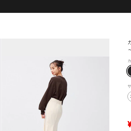
～
カ
サ