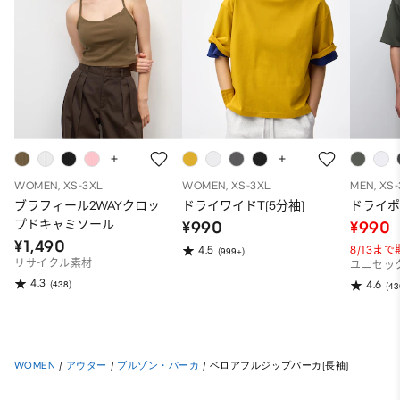
WOMEN, XS-3XL
WOMEN, XS-3XL
MEN, XS
ブラフィール2WAYクロッ
ドライワイドT(5分袖)
ドライポ
プドキャミソール
¥990
¥990
¥1,490
8/13ま
4.5
(999+)
リサイクル素材
ユニセッ
4.3
(438)
4.6
(43
WOMEN
/
アウター
/
ブルゾン・パーカ
/
ベロアフルジップパーカ(長袖)