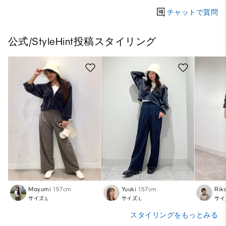
チャットで質問
公式/StyleHint投稿スタイリング
Mayumi
157cm
Yuuki
157cm
Rik
サイズ:L
サイズ:L
サイ
スタイリングをもっとみる