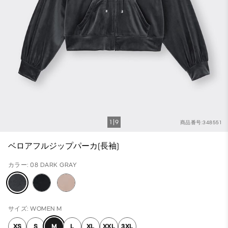
1
9
商品番号:348551
ベロアフルジップパーカ(長袖)
カラー: 08 DARK GRAY
サイズ: WOMEN M
XS
S
M
L
XL
XXL
3XL