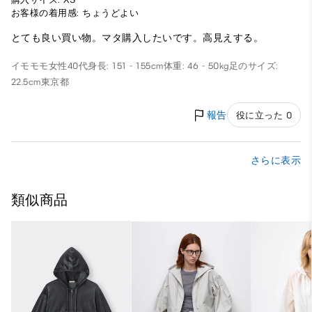
お客様の着用感: ちょうどよい
とても良い買い物。マタ購入したいです。高見えする。
イモモモ
女性
40代
身長: 151 - 155cm
体重: 46 - 50kg
足のサイズ:
22.5cm
東京都
報告
役に立った 0
さらに表示
類似商品