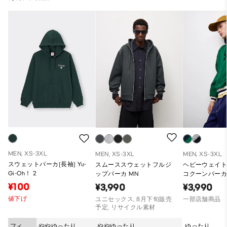
MEN, XS-3XL
MEN, XS-3XL
MEN, XS-3XL
スウェットパーカ(長袖) Yu-
スムーススウェットフルジ
ヘビーウェイ
Gi-Oh！ 2
ップパーカ MN
コクーンパーカ
ー)ST（オー
¥100
¥3,990
¥3,990
ット）
値下げ
ユニセックス, 8月下旬販売
一部店舗商品
予定, リサイクル素材
フィッ
ややゆったり
ややゆったり
ゆったり