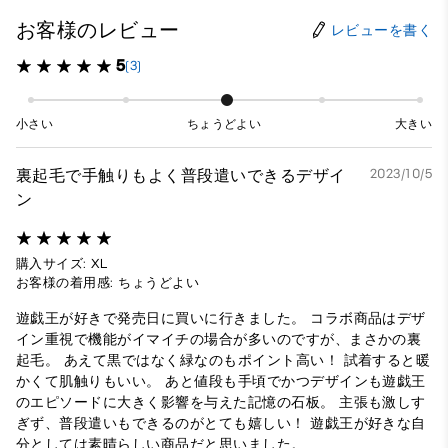
お客様のレビュー
レビューを書く
5
(3)
小さい
ちょうどよい
大きい
裏起毛で手触りもよく普段遣いできるデザイ
2023/10/5
ン
購入サイズ: XL
お客様の着用感: ちょうどよい
遊戯王が好きで発売日に買いに行きました。 コラボ商品はデザ
イン重視で機能がイマイチの場合が多いのですが、まさかの裏
起毛。 あえて黒ではなく緑なのもポイント高い！ 試着すると暖
かくて肌触りもいい。 あと値段も手頃でかつデザインも遊戯王
のエピソードに大きく影響を与えた記憶の石板。 主張も激しす
ぎず、普段遣いもできるのがとても嬉しい！ 遊戯王が好きな自
分としては素晴らしい商品だと思いました。