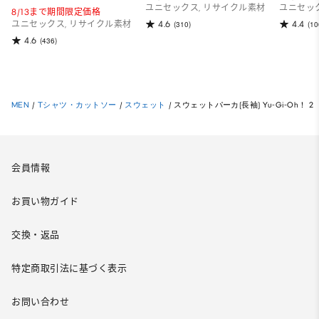
ユニセックス, リサイクル素材
ユニセッ
8/13まで期間限定価格
4.6
4.4
ユニセックス, リサイクル素材
(310)
(10
4.6
(436)
MEN
/
Tシャツ・カットソー
/
スウェット
/
スウェットパーカ(長袖) Yu-Gi-Oh！ 2
会員情報
お買い物ガイド
交換・返品
特定商取引法に基づく表示
お問い合わせ