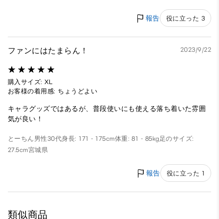
報告
役に立った 3
ファンにはたまらん！
2023/9/22
購入サイズ: XL
お客様の着用感: ちょうどよい
キャラグッズではあるが、普段使いにも使える落ち着いた雰囲
気が良い！
とーちん
男性
30代
身長: 171 - 175cm
体重: 81 - 85kg
足のサイズ:
27.5cm
宮城県
報告
役に立った 1
類似商品