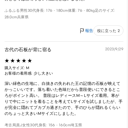
ふるふる
男性
30代
身長: 176 - 180cm
体重: 76 - 80kg
足のサイズ:
28.0cm
兵庫県
報告
役に立った 2
古代の石板が背に宿る
2023/9/29
購入サイズ: M
お客様の着用感: 少し大きい
深い緑色の生地に、白抜きの失われた王の記憶の石板が映えて
かっこいいです。落ち着いた色味だから普段使いにできるとこ
ろがポイント高い。 普段はレディースM～Lサイズ着用。寒が
りで中にニットを着ることを考えてLサイズを試しましたが、手
が完全に隠れてブカブカ過ぎたので、手のひらが隠れるくらい
のちょっと大きいMサイズにしました。
考古局員J
女性
30代
身長: 156 - 160cm
埼玉県