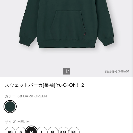
1
7
商品番号:348601
スウェットパーカ(長袖) Yu-Gi-Oh！ 2
カラー: 58 DARK GREEN
サイズ: MEN M
XS
S
M
L
XL
XXL
3XL