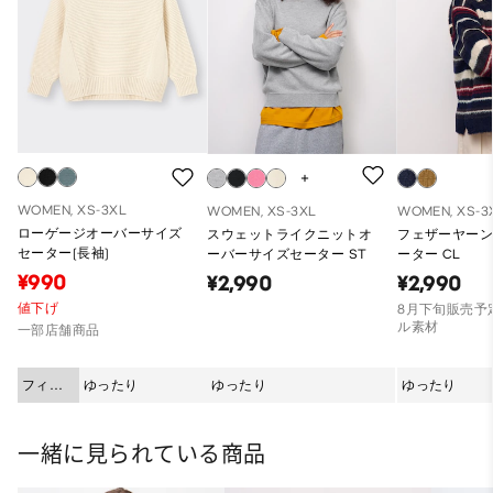
WOMEN, XS-3XL
WOMEN, XS-3XL
WOMEN, XS-3
ローゲージオーバーサイズ
スウェットライクニットオ
フェザーヤー
セーター(長袖)
ーバーサイズセーター ST
ーター CL
¥990
¥2,990
¥2,990
値下げ
8月下旬販売予定
ル素材
一部店舗商品
フィッ
ゆったり
ゆったり
ゆったり
ト
一緒に見られている商品