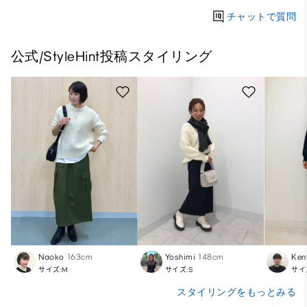
チャットで質問
公式/StyleHint投稿スタイリング
Naoko
163cm
Yoshimi
148cm
Ken
サイズ:M
サイズ:S
サイ
スタイリングをもっとみる