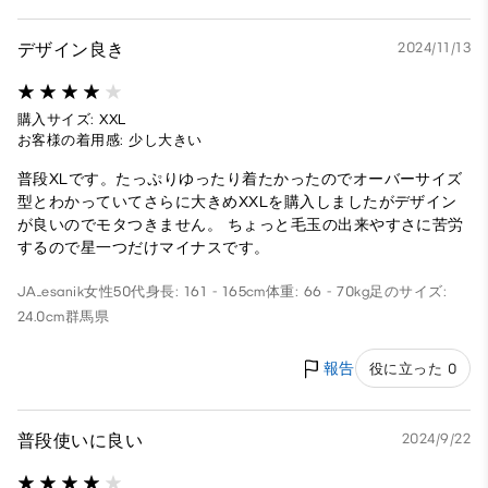
デザイン良き
2024/11/13
購入サイズ: XXL
お客様の着用感: 少し大きい
普段XLです。たっぷりゆったり着たかったのでオーバーサイズ
型とわかっていてさらに大きめXXLを購入しましたがデザイン
が良いのでモタつきません。 ちょっと毛玉の出来やすさに苦労
するので星一つだけマイナスです。
JA_esanik
女性
50代
身長: 161 - 165cm
体重: 66 - 70kg
足のサイズ:
24.0cm
群馬県
報告
役に立った 0
普段使いに良い
2024/9/22