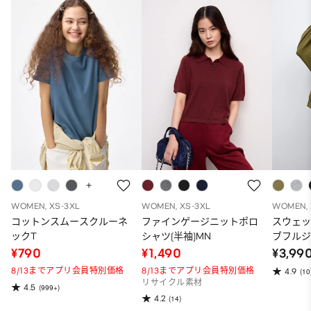
WOMEN, XS-3XL
WOMEN, XS-3XL
WOMEN, 
コットンスムースクルーネ
ファインゲージニットポロ
スウェ
ックT
シャツ(半袖)MN
ブフルジ
ーパー
¥790
¥1,490
¥3,99
ット）
8/13までアプリ会員特別価格
8/13までアプリ会員特別価格
4.9
(10
リサイクル素材
4.5
(999+)
4.2
(14)