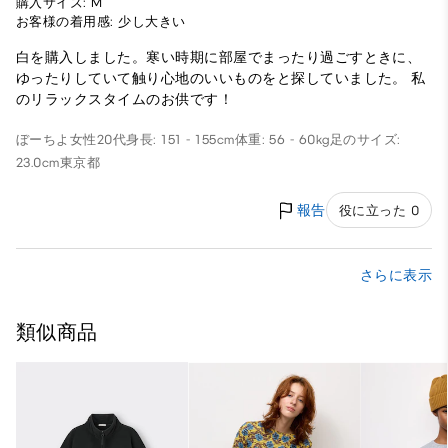
購入サイズ: M
お客様の着用感: 少し大きい
白を購入しました。寒い時期に部屋でまったり過ごすときに、
ゆったりしていて触り心地のいいものをと探していました。 私
のリラックスタイムのお供です！
ぼーちよ
女性
20代
身長: 151 - 155cm
体重: 56 - 60kg
足のサイズ:
23.0cm
東京都
報告
役に立った 0
さらに表示
類似商品