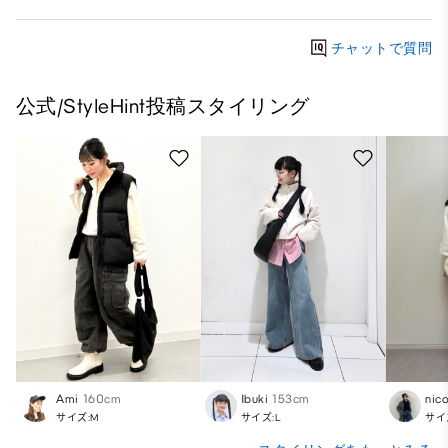
チャットで質問
公式/StyleHint投稿スタイリング
Ami
160cm
Ibuki
153cm
nic
サイズ:M
サイズ:L
サイ