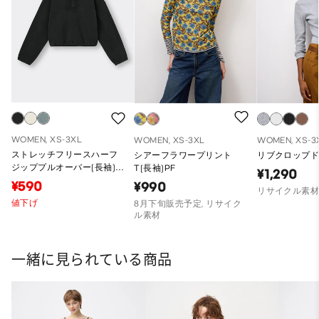
WOMEN, XS-3XL
WOMEN, XS-3XL
WOMEN, XS-3
ストレッチフリースハーフ
シアーフラワープリント
リブクロップドT
ジッププルオーバー(長袖)
T(長袖)PF
¥1,290
(セットアップ可能)
¥590
¥990
リサイクル素
値下げ
8月下旬販売予定, リサイク
ル素材
一緒に見られている商品