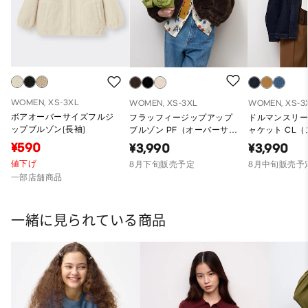
WOMEN, XS-3XL
WOMEN, XS-3XL
WOMEN, XS-3
ボアオーバーサイズフルジ
フラッフィージップアップ
ドルマンスリ
ップブルゾン(長袖)
ブルゾン PF（オーバーサイ
ャケット CL
ズフィット）
バーサイズフ
¥590
¥3,990
¥3,990
値下げ
8月下旬販売予定
8月中旬販売予
一部店舗商品
一緒に見られている商品