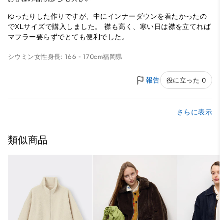
ゆったりした作りですが、中にインナーダウンを着たかったの
でXLサイズで購入しました。 襟も高く、寒い日は襟を立てれば
マフラー要らずでとても便利でした。
シウミン
女性
身長: 166 - 170cm
福岡県
報告
役に立った 0
さらに表示
類似商品