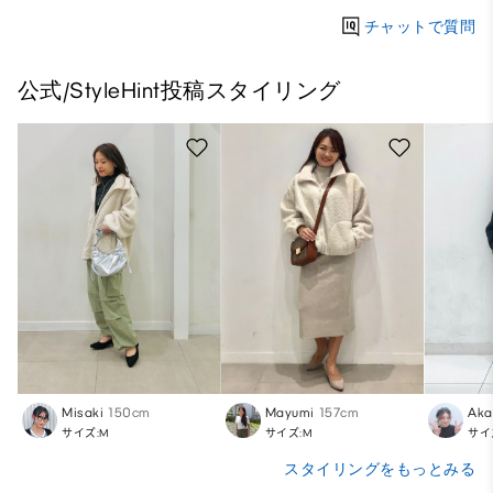
チャットで質問
公式/StyleHint投稿スタイリング
Misaki
150cm
Mayumi
157cm
Aka
サイズ:M
サイズ:M
サイ
スタイリングをもっとみる