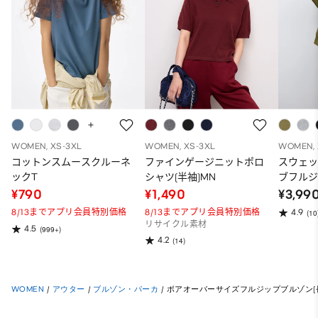
WOMEN, XS-3XL
WOMEN, XS-3XL
WOMEN, 
コットンスムースクルーネ
ファインゲージニットポロ
スウェ
ックT
シャツ(半袖)MN
ブフルジ
ーパー
¥790
¥1,490
¥3,99
ット）
8/13までアプリ会員特別価格
8/13までアプリ会員特別価格
4.9
(10
リサイクル素材
4.5
(999+)
4.2
(14)
WOMEN
/
アウター
/
ブルゾン・パーカ
/
ボアオーバーサイズフルジップブルゾン(