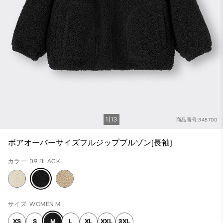
1
13
商品番号:348700
ボアオーバーサイズフルジップブルゾン(長袖)
カラー: 09 BLACK
サイズ: WOMEN M
XS
S
M
L
XL
XXL
3XL