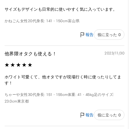
サイズもデザインも日常的に使いやすく気に入っています。
かねごん
女性
20代
身長: 141 - 150cm
富山県
報告
役に立った 0
他界隈オタクも使える！
2023/11/30
ホワイト可愛くて、他オタですが現場行く時に使ったりしてま
す！
ちゃーや
女性
30代
身長: 151 - 155cm
体重: 41 - 45kg
足のサイズ:
23.0cm
東京都
報告
役に立った 0