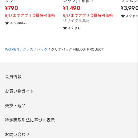
ックT
シャツ(半袖)MN
ブフルジ
ーパー
¥790
¥1,490
¥3,99
ット）
8/13までアプリ会員特別価格
8/13までアプリ会員特別価格
4.9
(10
リサイクル素材
4.5
(999+)
4.2
(14)
WOMEN
/
グッズ
/
バッグ
/
クリアバッグ HELLO! PROJECT
会員情報
お買い物ガイド
交換・返品
特定商取引法に基づく表示
お問い合わせ