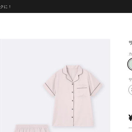
クに！
カ
サ