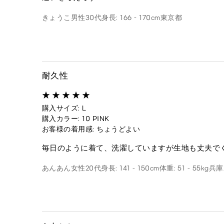
きょうこ
男性
30代
身長: 166 - 170cm
東京都
耐久性
購入サイズ: L
購入カラー: 10 PINK
お客様の着用感: ちょうどよい
毎日のように着て、洗濯していますが生地も丈夫で
あんあん
女性
20代
身長: 141 - 150cm
体重: 51 - 55kg
兵庫