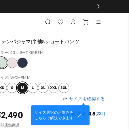
サテンパジャマ(半袖&ショートパンツ)
ラー: 50 LIGHT GREEN
イズ: WOMEN M
XS
S
M
L
XL
XXL
3XL
サイズを確認する
¥2,490
サイズ選択のお悩みを
4.5
(232)
こちらで解決できます
一部店舗商品