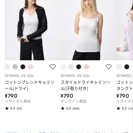
WOMEN, XS-3XL
WOMEN, XS-3XL
WOMEN, 
コットンブレンドキャミソ
スタイルドライキャミソー
コット
ール(ドライ)
ル(汗取り付き)
タンクト
¥790
¥790
¥790
リサイクル素材
オンライン商品
リサイク
4.3
4.4
4.2
(30)
(464)
(10