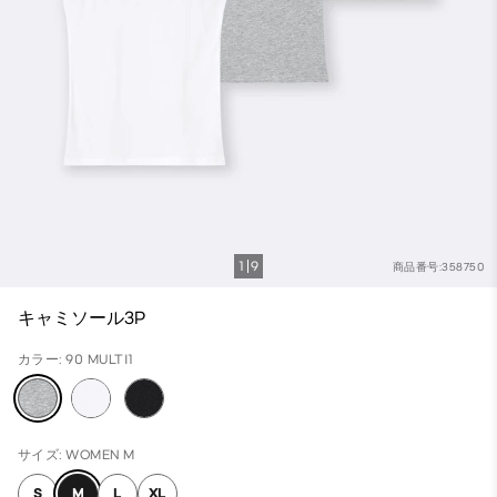
1
9
商品番号:358750
キャミソール3P
カラー: 90 MULTI1
サイズ: WOMEN M
S
M
L
XL