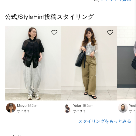
公式/StyleHint投稿スタイリング
Mayu
152cm
Yuko
152cm
Yos
サイズ:S
サイズ:S
サイ
スタイリングをもっとみる