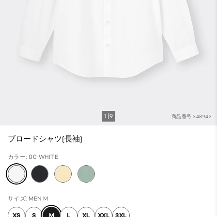
1
9
商品番号:348942
ブロードシャツ(長袖)
カラー: 00 WHITE
サイズ: MEN M
XS
S
M
L
XL
XXL
3XL