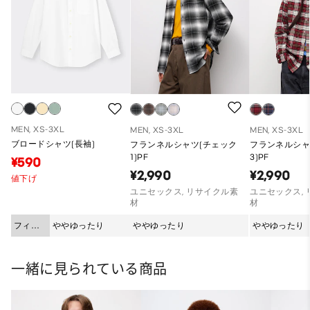
MEN, XS-3XL
MEN, XS-3XL
MEN, XS-3XL
ブロードシャツ(長袖)
フランネルシャツ(チェック
フランネルシャ
1)PF
3)PF
¥590
¥2,990
¥2,990
値下げ
ユニセックス, リサイクル素
ユニセックス,
材
材
フィッ
ややゆったり
ややゆったり
ややゆったり
ト
一緒に見られている商品