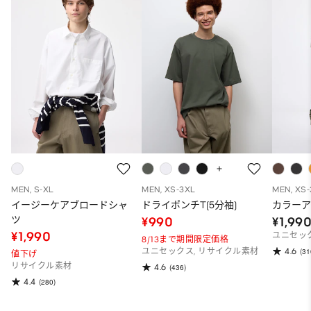
MEN, S-XL
MEN, XS-3XL
MEN, XS
イージーケアブロードシャ
ドライポンチT(5分袖)
カラー
ツ
¥990
¥1,99
¥1,990
ユニセッ
8/13まで期間限定価格
4.6
ユニセックス, リサイクル素材
(31
値下げ
リサイクル素材
4.6
(436)
4.4
(280)