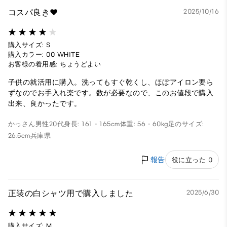
コスパ良き❤️
2025/10/16
購入サイズ: S
購入カラー: 00 WHITE
お客様の着用感: ちょうどよい
子供の就活用に購入。洗ってもすぐ乾くし、ほぼアイロン要ら
ずなのでお手入れ楽です。数が必要なので、このお値段で購入
出来、良かったです。
かっさん
男性
20代
身長: 161 - 165cm
体重: 56 - 60kg
足のサイズ:
26.5cm
兵庫県
報告
役に立った 0
正装の白シャツ用で購入しました
2025/6/30
購入サイズ: M