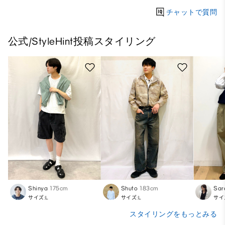
チャットで質問
公式/StyleHint投稿スタイリング
Shinya
175cm
Shuto
183cm
Sar
サイズ:L
サイズ:L
サイ
スタイリングをもっとみる