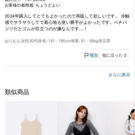
お客様の着用感: ちょうどよい
2024年購入してとてもよかったので再販して欲しいです。 冷触
感でサラサラしてて着心地も使い勝手がよかったです。ペチパ
ンツだとゴムが目立つのが嫌なんです…！
おりむん
女性
30代
身長: 151 - 155cm
体重: 51 - 55kg
埼玉県
報告
役に立った 2
さらに表示
類似商品