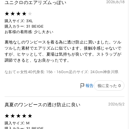
ユニクロのエアリズムっぽい
2026/6/18
購入サイズ: 3XL
購入カラー: 31 BEIGE
お客様の着用感: 少し大きい
裏地なしのワンピースを着る為に透け防止に買いました。ツル
ツルした素材でエアリズムに似ています。接触冷感じゃないで
すが、ヒヤッとして、夏場は気持ちが良いです。ストラップが
調節できると、なお良かったです。
なおてゃ
女性
40代
身長: 156 - 160cm
足のサイズ: 24.0cm
神奈川県
報告
役に立った 0
真夏のワンピースの透け防止に良い
2026/5/2
購入サイズ: M
購入カラー: 31 BEIGE