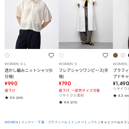
WOMEN, S-L
WOMEN, S
WOMEN, 
透かし編みニットシャツ(5
フレアシャツワンピース(半
ブラフィ
分袖)
袖)
プドキ
¥990
¥790
¥1,49
リサイク
値下げ
値下げ,
一部色サイズ対象
4.3
リサイクル素材
(44
4.6
(205)
4.4
(273)
WOMEN
/
インナー・下着・ブラフィール
/
インナートップス
/
キャミソールスリ