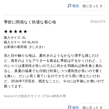
報告
役に立った 0
季節に関係なく快適な着心地
2026/7/15
購入サイズ: XL
購入カラー: 09 BLACK
お客様の着用感: 少し大きい
見た目や触り心地は、夏向きのようなかなり薄手な感じだけ
ど、真冬のようなアウターを着込む季節は汗をかくけれど、こ
のシャツは通気性が良いので上に何かを羽織れば秋冬春と着れ
るし、真夏の猛暑でも日焼け対策しつつ通気性が良いので暑く
も無い。 だいぶ長く着ているのでそろそろ買い替えたいけれ
ど、2026年7月現在、残念なことに、ＧUには半袖しか無いので
困ってます。
taiaron
その他
足のサイズ: 27.0cm
神奈川県
報告
役に立った 0