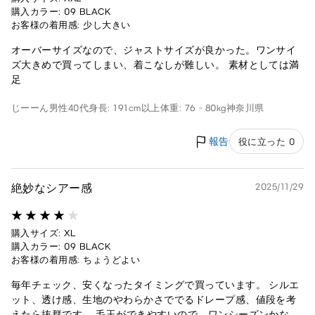
購入カラー: 09 BLACK
お客様の着用感: 少し大きい
オーバーサイズなので、ジャストサイズが良かった。ワンサイ
ズ大きめで買ってしまい、着こなしが難しい。 素材としては満
足
じーーん
男性
40代
身長: 191cm以上
体重: 76 - 80kg
神奈川県
報告
役に立った 0
絶妙なシアー感
2025/11/29
購入サイズ: XL
購入カラー: 09 BLACK
お客様の着用感: ちょうどよい
毎年チェック、安くなったタイミングで買っています。 シルエ
ット、透け感、生地のやわらかさででるドレープ感、値段を考
えたら抜群です。 毛玉ができやすいので、ワンシーズンかな。