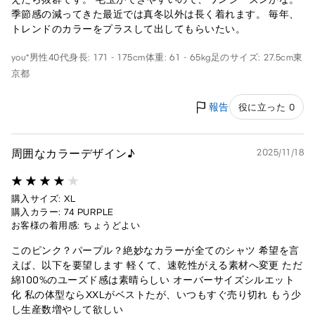
季節感の減ってきた最近では真冬以外は長く着れます。 毎年、
トレンドのカラーをプラスして出してもらいたい。
you*
男性
40代
身長: 171 - 175cm
体重: 61 - 65kg
足のサイズ: 27.5cm
東
京都
報告
役に立った 0
周囲なカラーデザイン♪
2025/11/18
購入サイズ: XL
購入カラー: 74 PURPLE
お客様の着用感: ちょうどよい
このピンク？パープル？絶妙なカラーが全てのシャツ 希望を言
えば、以下を要望します 軽くて、速乾性がえる素材へ変更 ただ
綿100%のユーズド感は素晴らしい オーバーサイズシルエット
化 私の体型ならXXLがベストたが、いつもすぐ売り切れ もう少
し生産数増やして欲しい