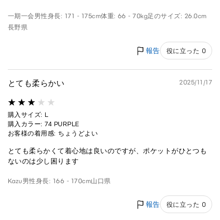
一期一会
男性
身長: 171 - 175cm
体重: 66 - 70kg
足のサイズ: 26.0cm
長野県
報告
役に立った 0
とても柔らかい
2025/11/17
購入サイズ: L
購入カラー: 74 PURPLE
お客様の着用感: ちょうどよい
とても柔らかくて着心地は良いのですが、ポケットがひとつも
ないのは少し困ります
Kazu
男性
身長: 166 - 170cm
山口県
報告
役に立った 0