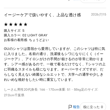
イージーケアで扱いやすく、上品な透け感
2026/7/15
購入サイズ: S
購入カラー: 02 LIGHT GRAY
お客様の着用感: ちょうどよい
GUのシャツは普段から愛用していますが、このシャツは特に気
に入りました。名前の通り、洗濯後もシワになりにくく（イー
ジーケア）、アイロンがけの手間が省けるのが非常に助かりま
す。シアー感があるので、一枚で着るだけでなく、Tシャツの上
に羽織るスタイルも様になります。オーバーサイズですが、だ
らしなく見えない綺麗なシルエットで、大学への通学や少しき
れいめな格好をしたい時に重宝しています。
しーさん
男性
20代
身長: 166 - 170cm
体重: 51 - 55kg
足のサイズ:
27.0cm
千葉県
報告
役に立った 0