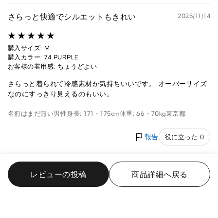
さらっと快適でシルエットもきれい
2025/11/14
購入サイズ: M
購入カラー: 74 PURPLE
お客様の着用感: ちょうどよい
さらっと着られて冷感素材が気持ちいいです。 オーバーサイズ
なのにすっきり見えるのもいい。
名前はまだ無い
男性
身長: 171 - 175cm
体重: 66 - 70kg
東京都
報告
役に立った 0
夏に便利だった
2025/11/13
レビューの投稿
商品詳細へ戻る
購入サイズ: M
購入カラー: 02 LIGHT GRAY