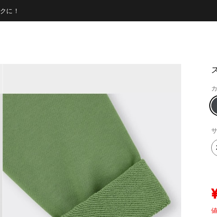
クに！
カ
サ
値