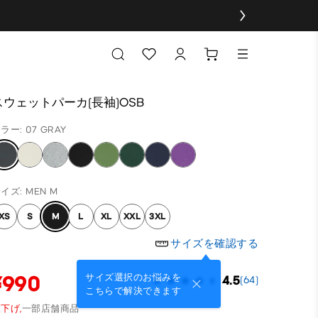
スウェットパーカ(長袖)OSB
ラー: 07 GRAY
イズ: MEN M
XS
S
M
L
XL
XXL
3XL
サイズを確認する
¥990
サイズ選択のお悩みを
4.5
(64)
こちらで解決できます
下げ,
一部店舗商品