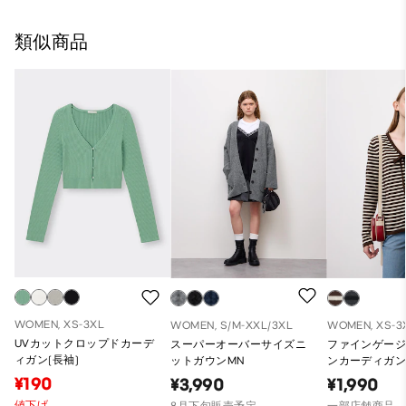
類似商品
WOMEN, XS-3XL
WOMEN, S/M-XXL/3XL
WOMEN, XS-3
UVカットクロップドカーデ
スーパーオーバーサイズニ
ファインゲー
ィガン(長袖)
ットガウンMN
ンカーディガン
¥190
¥3,990
¥1,990
値下げ
8月下旬販売予定
一部店舗商品