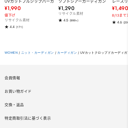
UVカットフルジップパーカ
ソフトシアーカーディガン
レース
¥1,990
¥1,290
¥1,49
リサイクル素材
値下げ
8/13ま
4.5
リサイクル素材
(999+)
4.6
(20
4.4
(171)
WOMEN
/
ニット・カーディガン
/
カーディガン
/
UVカットクロップドカーディガン
会員情報
お買い物ガイド
交換・返品
特定商取引法に基づく表示