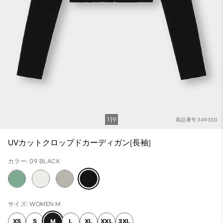
1
9
商品番号:349330
UVカットクロップドカーディガン(長袖)
カラー: 09 BLACK
サイズ: WOMEN M
XS
S
M
L
XL
XXL
3XL