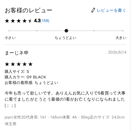
お客様のレビュー
レビューを書く
4.3
(158)
小さい
ちょうどよい
大きい
まーじネ申
2026/5/14
購入サイズ: S
購入カラー: 09 BLACK
お客様の着用感: ちょうどよい
今年も売って欲しいです。ありえんお気に入りで5着買って大事
に着てましたがとうとう最後の1着がお亡くなりになられました
(；；)
pipiri
女性
20代
身長: 161 - 165cm
体重: 46 - 50kg
足のサイズ: 24.0cm
埼玉県