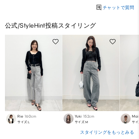
チャットで質問
公式/StyleHint投稿スタイリング
Rie
160cm
Yuki
152cm
Mai
サイズ:L
サイズ:M
サイ
スタイリングをもっとみる