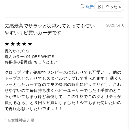
報告
役に立った 4
丈感最高でサラッと羽織れてとっても使い
2026/5/10
やすいリピ買いカーデです！
購入サイズ: S
購入カラー: 01 OFF WHITE
お客様の着用感: ちょうどよい
クロップド丈が絶妙でワンピースに合わせても可愛いし、他の
トップスと合わせてもスタイルアップして着られます！ 薄くサ
ラッとしたカーデなので夏の冷房の時期にピッタリだし、合わ
せやすいので毎日持ち歩くヘビーユーザーでした！手首のとこ
ろがヨレてしまうほど着倒して、この価格でこのクオリティが
買えるなら、と３回リピ買いしました！今年もまた使いたいの
で再販お願いしたいです…！！
hito
女性
神奈川県