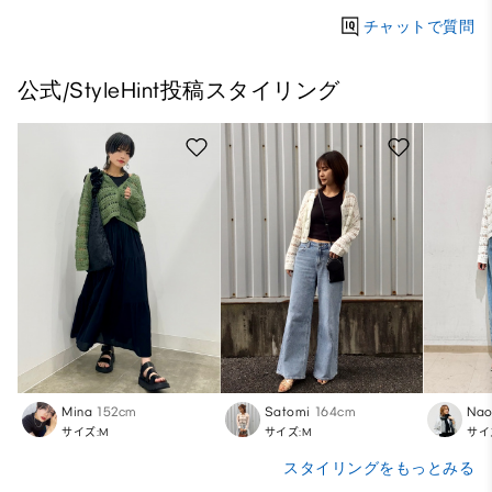
チャットで質問
公式/StyleHint投稿スタイリング
Mina
152cm
Satomi
164cm
Nao
サイズ:M
サイズ:M
サイ
スタイリングをもっとみる