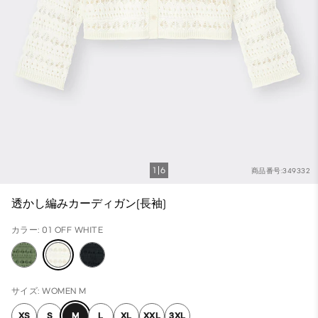
1
6
商品番号:349332
透かし編みカーディガン(長袖)
カラー: 01 OFF WHITE
サイズ: WOMEN M
XS
S
M
L
XL
XXL
3XL