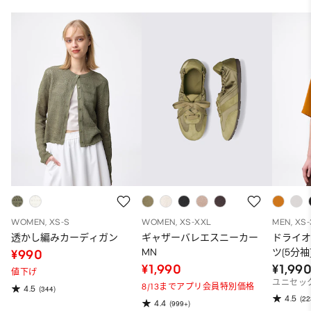
WOMEN, XS-S
WOMEN, XS-XXL
MEN, XS
透かし編みカーディガン
ギャザーバレエスニーカー
ドライ
MN
ツ(5分袖
¥990
¥1,990
¥1,99
値下げ
ユニセッ
8/13までアプリ会員特別価格
4.5
(344)
4.5
(22
4.4
(999+)