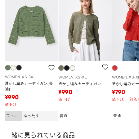
WOMEN, XS-3XL
WOMEN, XS-XL
WOMEN, XS-X
透かし編みカーディガン(長
透かし編みカーディガン
透かし編みカ
袖)
¥990
¥790
¥990
値下げ
値下げ,
一部色
値下げ
フィッ
ゆったり
普通
普通
ト
一緒に見られている商品