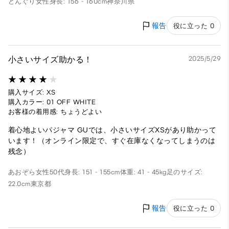
どんぐり
女性
身長: 156 - 160cm
神奈川県
報告
役に立った 0
小さいサイズ助かる！
2025/5/29
購入サイズ: XS
購入カラー: 01 OFF WHITE
お客様の着用感: ちょうどよい
着心地よいパジャマ GUでは、小さいサイズXSがあり助かって
います！（オンライン限定で、すぐ在庫なくなってしまうのは
残念）
あおぞら
女性
50代
身長: 151 - 155cm
体重: 41 - 45kg
足のサイズ:
22.0cm
東京都
報告
役に立った 0