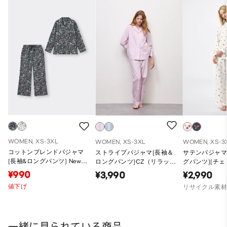
WOMEN, XS-3XL
WOMEN, XS-3XL
WOMEN, XS-3
コットンブレンドパジャマ
ストライプパジャマ(長袖＆
サテンパジャマ
(長袖&ロングパンツ) New
ロングパンツ)CZ（リラック
グパンツ)(チェ
York Botanical Garden
スフィット）
¥990
¥3,990
¥2,990
値下げ
リサイクル素
一緒に見られている商品