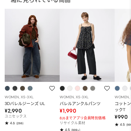
WOMEN, XS-3XL
WOMEN, XS-3XL
WOMEN, 
3Dバレルジーンズ UL
バレルアンクルパンツ
コット
ックT
¥2,990
¥1,990
¥990
ユニセックス
8/6までアプリ会員特別価格
4.6
(266)
リサイクル素材
4.5
(99
4.5
(999+)