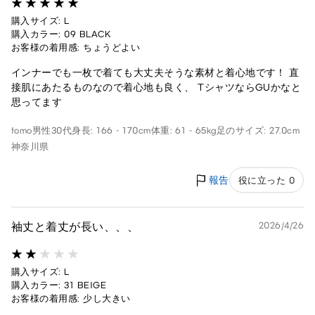
購入サイズ: L
購入カラー: 09 BLACK
お客様の着用感: ちょうどよい
インナーでも一枚で着ても大丈夫そうな素材と着心地です！ 直
接肌にあたるものなので着心地も良く、 TシャツならGUかなと
思ってます
tomo
男性
30代
身長: 166 - 170cm
体重: 61 - 65kg
足のサイズ: 27.0cm
神奈川県
報告
役に立った 0
袖丈と着丈が長い、、、
2026/4/26
購入サイズ: L
購入カラー: 31 BEIGE
お客様の着用感: 少し大きい