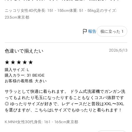
ニッコリ
女性
40代
身長: 151 - 155cm
体重: 51 - 55kg
足のサイズ:
23.5cm
東京都
報告
役に立った 1
色違いで揃えたい
2026/5/13
購入サイズ: L
購入カラー: 31 BEIGE
お客様の着用感: 大きい
サラッとして快適に着られます。 ドラム式洗濯機でガンガン洗
ってもよれたり毛玉になったりすることもなくコスパ抜群です
◎ ゆったりサイズが好きで、レディースだと普段はXXL〜3XL
を選びますが、こちらはLサイズでもゆったりと着られます！
K.MNH
女性
30代
身長: 161 - 165cm
東京都