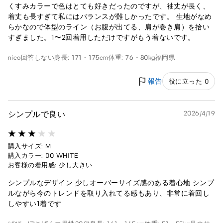
くすみカラーで色はとても好きだったのですが、袖丈が長く、
着丈も長すぎて私にはバランスが難しかったです。 生地がなめ
らかなので体型のライン（お腹が出てる、肩が巻き肩）を拾い
すぎました。1〜2回着用しただけですがもう着ないです。
nico
回答しない
身長: 171 - 175cm
体重: 76 - 80kg
福岡県
報告
役に立った 0
シンプルで良い
2026/4/19
購入サイズ: M
購入カラー: 00 WHITE
お客様の着用感: 少し大きい
シンプルなデザイン 少しオーバーサイズ感のある着心地 シンプ
ルながら今のトレンドを取り入れてる感もあり、非常に着回し
しやすい1着です