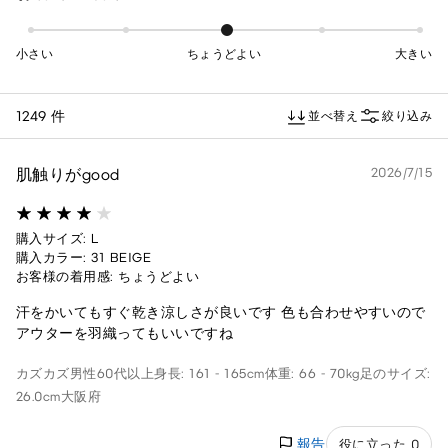
小さい
ちょうどよい
大きい
1249 件
並べ替え
絞り込み
肌触りがgood
2026/7/15
購入サイズ: L
購入カラー: 31 BEIGE
お客様の着用感: ちょうどよい
汗をかいてもすぐ乾き涼しさが良いです 色も合わせやすいので
アウターを羽織ってもいいですね
カズカズ
男性
60代以上
身長: 161 - 165cm
体重: 66 - 70kg
足のサイズ:
26.0cm
大阪府
報告
役に立った 0