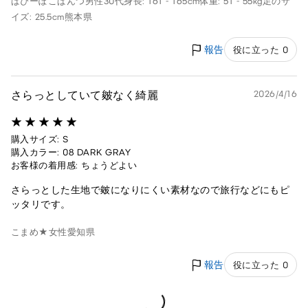
ぱぴーぽこぱんつ
男性
30代
身長: 161 - 165cm
体重: 51 - 55kg
足のサ
イズ: 25.5cm
熊本県
報告
役に立った 0
さらっとしていて皴なく綺麗
2026/4/16
購入サイズ: S
購入カラー: 08 DARK GRAY
お客様の着用感: ちょうどよい
さらっとした生地で皴になりにくい素材なので旅行などにもピ
ッタリです。
こまめ★
女性
愛知県
報告
役に立った 0
Loading