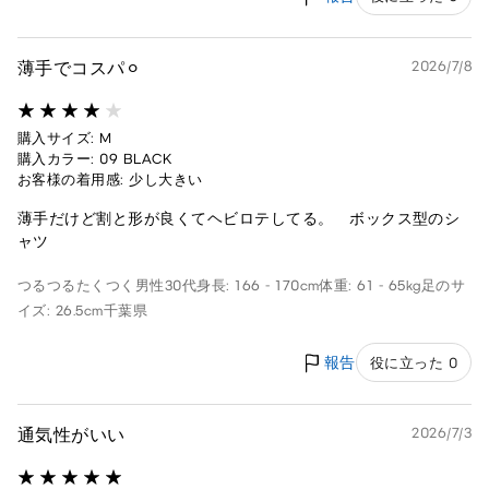
薄手でコスパ⚪︎
2026/7/8
購入サイズ: M
購入カラー: 09 BLACK
お客様の着用感: 少し大きい
薄手だけど割と形が良くてヘビロテしてる。 ボックス型のシ
ャツ
つるつるたくつく
男性
30代
身長: 166 - 170cm
体重: 61 - 65kg
足のサ
イズ: 26.5cm
千葉県
報告
役に立った 0
通気性がいい
2026/7/3