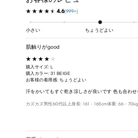
4.6
(999+)
小さい
ちょうどよい
肌触りがgood
購入サイズ: L
購入カラー: 31 BEIGE
お客様の着用感: ちょうどよい
汗をかいてもすぐ乾き涼しさが良いです 色も合わ
カズカズ
男性
60代以上
身長: 161 - 165cm
体重: 66 - 70k