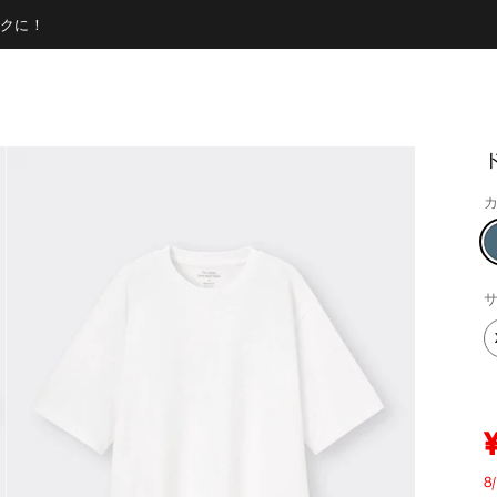
クに！
カ
サ
8