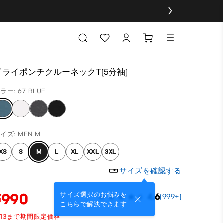
ドライポンチクルーネックT(5分袖)
ラー: 67 BLUE
イズ: MEN M
XS
S
M
L
XL
XXL
3XL
サイズを確認する
¥990
サイズ選択のお悩みを
4.6
(999+)
こちらで解決できます
/13まで期間限定価格