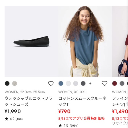
WOMEN, 22.0cm-25.5cm
WOMEN, XS-3XL
WOMEN, 
ウォッシャブルニットフラ
コットンスムースクルーネ
ファイ
ットシューズ
ックT
シャツ(半
¥1,990
¥790
¥1,49
8/13までアプリ会員特別価格
8/13ま
4.2
(466)
リサイク
4.5
(999+)