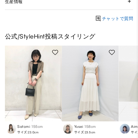
生産情報
チャットで質問
公式/StyleHint投稿スタイリング
Satomi
155cm
Yusei
158cm
Aim
サイズ:23.0cm
サイズ:23.5cm
サイズ