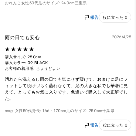
おれんじ
女性
50代
足のサイズ: 24.0cm
三重県
報告
役に立った 0
雨の日でも安心
2026/4/25
購入サイズ: 25.0cm
購入カラー: 09 BLACK
お客様の着用感: ちょうどよい
汚れたら洗えるし雨の日でも気にせず履けて、おまけに足にフ
ィットして脱げづらく蒸れなくて、足の大きな私でも華奢に見
えて、とってもお気に入りです。色違いで購入して大正解でし
た。
mogu
女性
50代
身長: 166 - 170cm
足のサイズ: 25.0cm
千葉県
報告
役に立った 0