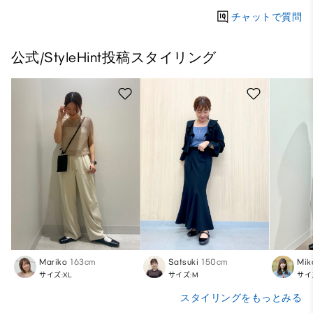
チャットで質問
公式/StyleHint投稿スタイリング
Mariko
163cm
Satsuki
150cm
Mik
サイズ:XL
サイズ:M
サイ
スタイリングをもっとみる