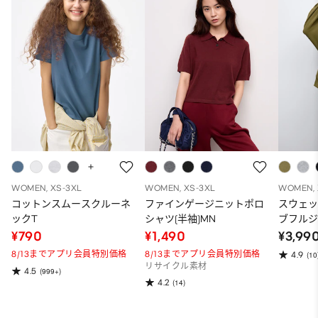
WOMEN, XS-3XL
WOMEN, XS-3XL
WOMEN, 
コットンスムースクルーネ
ファインゲージニットポロ
スウェ
ックT
シャツ(半袖)MN
ブフルジ
ーパー
¥790
¥1,490
¥3,99
ット）
8/13までアプリ会員特別価格
8/13までアプリ会員特別価格
4.9
(10
リサイクル素材
4.5
(999+)
4.2
(14)