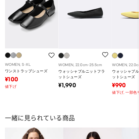
WOMEN, S-XL
WOMEN, 22.0cm-25.5cm
WOMEN, 22.0c
ワンストラップシューズ
ウォッシャブルニットフラ
ウォッシャブ
ットシューズ
ットシューズ
¥100
¥1,990
¥990
値下げ
値下げ,
一部色
一緒に見られている商品