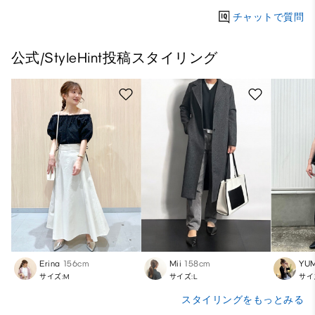
チャットで質問
公式/StyleHint投稿スタイリング
Erina
156cm
Mii
158cm
YUM
サイズ:M
サイズ:L
サイ
スタイリングをもっとみる