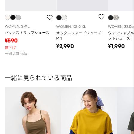
WOMEN, S-XL
WOMEN, XS-XXL
WOMEN, 22.0c
バックストラップシューズ
オックスフォードシューズ
ウォッシャブ
MN
ットシューズ
¥590
¥2,990
¥1,990
値下げ
一部店舗商品
一緒に見られている商品