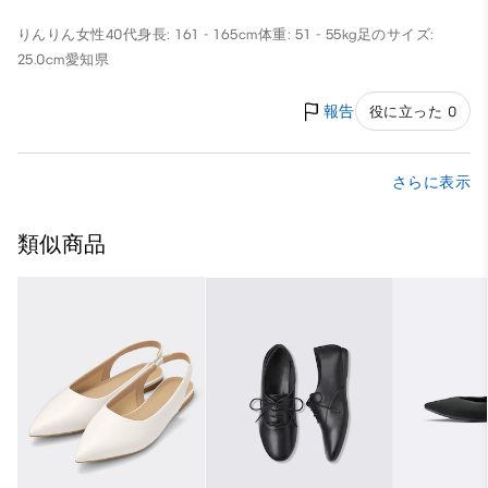
りんりん
女性
40代
身長: 161 - 165cm
体重: 51 - 55kg
足のサイズ:
25.0cm
愛知県
報告
役に立った 0
さらに表示
類似商品