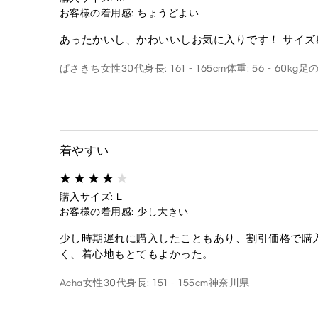
お客様の着用感: ちょうどよい
あったかいし、かわいいしお気に入りです！ サイズ感
ぱさきち
女性
30代
身長: 161 - 165cm
体重: 56 - 60kg
足の
着やすい
購入サイズ: L
お客様の着用感: 少し大きい
少し時期遅れに購入したこともあり、割引価格で購
く、着心地もとてもよかった。
Acha
女性
30代
身長: 151 - 155cm
神奈川県