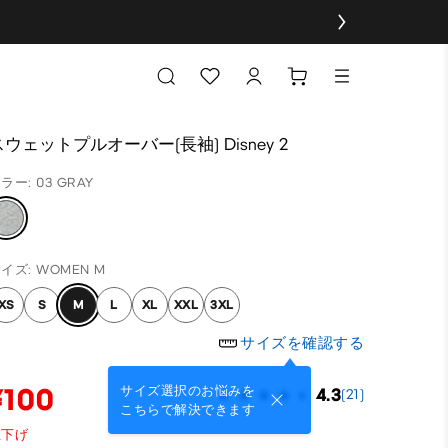
スウェットプルオーバー(長袖) Disney 2
ラー: 03 GRAY
イズ: WOMEN M
XS
S
M
L
XL
XXL
3XL
サイズを確認する
¥100
サイズ選択のお悩みを
4.3
(21)
こちらで解決できます
値下げ