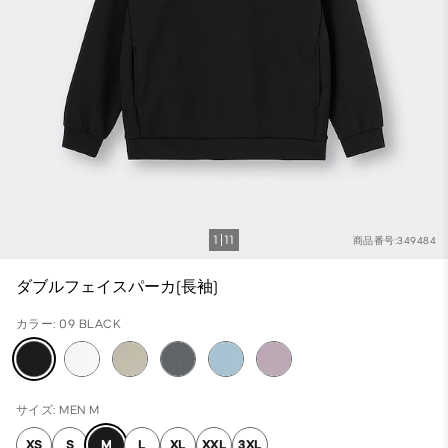
1
11
商品番号:349484
ダブルフェイスパーカ(長袖)
カラー: 09 BLACK
サイズ: MEN M
XS
S
M
L
XL
XXL
3XL