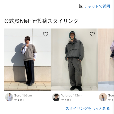
チャットで質問
公式/StyleHint投稿スタイリング
Sora
168cm
Yutarou
172cm
Sa
サイズ:L
サイズ:L
サイ
スタイリングをもっとみる