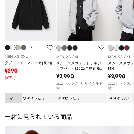
MEN, XS-3XL
MEN, XS-3XL
MEN, XS-3XL
ダブルフェイスパーカ(長袖)
スムーススウェットフルジ
スムーススウ
ップパーカ(2026年度春商
MN
¥390
品)
¥2,990
¥2,990
値下げ
ユニセックス, リサイクル素
ユニセックス,
材
材
フィッ
ややゆったり
ややゆったり
ややゆったり
ト
一緒に見られている商品