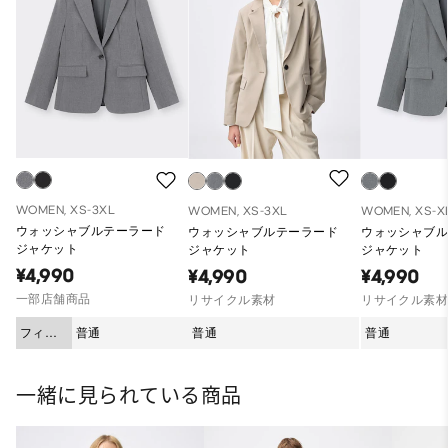
WOMEN, XS-3XL
WOMEN, XS-3XL
WOMEN, XS-X
ウォッシャブルテーラード
ウォッシャブルテーラード
ウォッシャブ
ジャケット
ジャケット
ジャケット
¥4,990
¥4,990
¥4,990
一部店舗商品
リサイクル素材
リサイクル素
フィッ
普通
普通
普通
ト
一緒に見られている商品