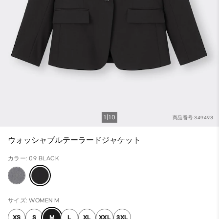
1
10
商品番号:349493
ウォッシャブルテーラードジャケット
カラー: 09 BLACK
サイズ: WOMEN M
XS
S
M
L
XL
XXL
3XL