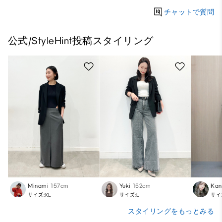
チャットで質問
公式/StyleHint投稿スタイリング
Minami
157cm
Yuki
152cm
Kan
サイズ:XL
サイズ:L
サイ
スタイリングをもっとみる