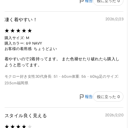
報告
役に立った 0
凄く着やすい！
2026/2/23
購入サイズ: M
購入カラー: 69 NAVY
お客様の着用感: ちょうどよい
着やすいので2着持ってます。 また色褪せたり破れたら購入し
ようと思ってます。
モクロー好き
女性
30代
身長: 51 - 60cm
体重: 56 - 60kg
足のサイズ:
23.5cm
福岡県
報告
役に立った 0
スタイル良く見える
2026/2/20