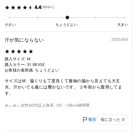
4.4
(999+)
小さい
ちょうどよい
大きい
汗が気にならない
2026/8/6
購入サイズ: M
購入カラー: 31 BEIGE
お客様の着用感: ちょうどよい
サイズはМ、脇ぐりも丁度良くて服袖の脇から見えても大丈
夫。汗かいても服には響かないです。 ２年前から愛用してま
す。
みぃみぃ
女性
60代以上
身長: 151 - 155cm
静岡県
報告
役に立った 0