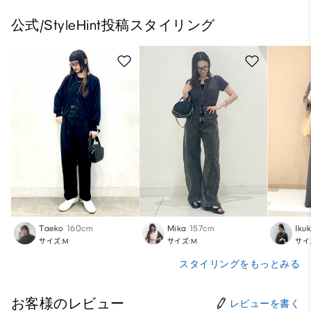
公式/StyleHint投稿スタイリング
Taeko
160cm
Mika
157cm
Iku
サイズ:M
サイズ:M
サイ
スタイリングをもっとみる
お客様のレビュー
レビューを書く