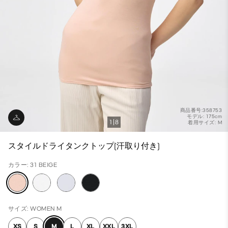
商品番号:358753
モデル: 175cm
1
8
着用サイズ: M
スタイルドライタンクトップ(汗取り付き)
カラー: 31 BEIGE
サイズ: WOMEN M
XS
S
M
L
XL
XXL
3XL