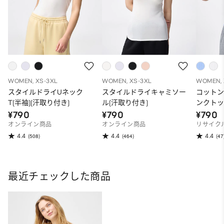
WOMEN, XS-3XL
WOMEN, XS-3XL
WOMEN, 
スタイルドライUネック
スタイルドライキャミソー
コット
T(半袖)(汗取り付き)
ル(汗取り付き)
ンクトッ
¥790
¥790
¥790
オンライン商品
オンライン商品
リサイク
4.4
4.4
4.4
(508)
(464)
(47
最近チェックした商品