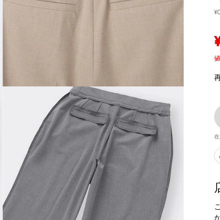
¥
値
在