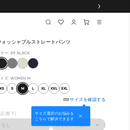
ウォッシャブルストレートパンツ
ラー: 09 BLACK
イズ: WOMEN M
XS
S
M
L
XL
XXL
3XL
サイズを確認する
正(股下)
サイズ選択のお悩みを
こちらで解決できます
なし
レングス未選択