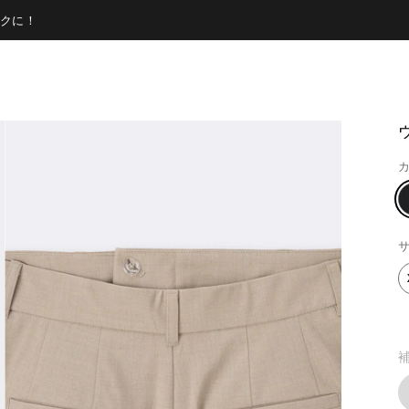
クに！
カ
サ
補