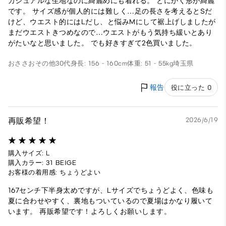
カジュアルな生地なのに綺麗めにも着れる。 とにかく形が綺麗
です。 サイズ感が個人的には難しく…足の長さを考えるとSだ
けど、ウエスト的にはLだし、と悩みMにして裾上げしましたが
まだウエストきつめなので…ウエストがもう気持ち緩いとあり
がたいなと思いました。 でも好きすぎて2色買いました。
おささお
その他
30代
身長: 156 - 160cm
体重: 51 - 55kg
埼玉県
報告
役に立った 0
再販希望！
2026/6/19
購入サイズ: L
購入カラー: 31 BEIGE
お客様の着用感: ちょうどよい
167センチ下半身太めですが、Lサイズでちょうどよく、色味も
夏に合わせやすく、裏地もついているので夏場はかなり履いて
います。 再販希望です！よろしくお願いします。