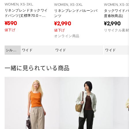
WOMEN, XS-3XL
WOMEN, XS-3XL
WOMEN, XS-3
リネンブレンドタックワイ
リネンブレンドバルーンパ
タックワイドパン
ドパンツ(丈標準70.0～
ンツ
度春秋商品)
74.0cm)
¥590
¥2,990
¥2,990
値下げ
値下げ
リサイクル素
オンライン商品
シルエ
ワイド
ワイド
ワイド
ット
一緒に見られている商品