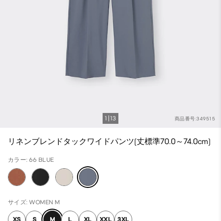
1
13
商品番号:349515
リネンブレンドタックワイドパンツ(丈標準70.0～74.0cm)
カラー: 66 BLUE
サイズ: WOMEN M
XS
S
M
L
XL
XXL
3XL