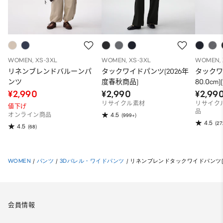
WOMEN, XS-3XL
WOMEN, XS-3XL
WOMEN, 
リネンブレンドバルーンパ
タックワイドパンツ(2026年
タックワ
ンツ
度春秋商品)
80.0cm
¥2,990
¥2,990
¥2,99
リサイクル素材
リサイク
値下げ
品
4.5
オンライン商品
(999+)
4.5
(27
4.5
(68)
WOMEN
/
パンツ
/
3Dバレル・ワイドパンツ
/
リネンブレンドタックワイドパンツ(丈標準
会員情報