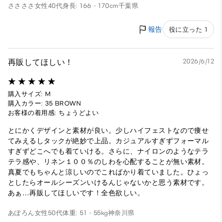
ささささ
女性
40代
身長: 166 - 170cm
千葉県
報告
役に立った 1
再販してほしい！
2026/6/12
購入サイズ: M
購入カラー: 35 BROWN
お客様の着用感: ちょうどよい
とにかくデザインと素材が良い。少しハイフェストなので痩せ
てみえるしタックが絶妙で上品。カジュアルすぎずフォーマル
すぎずどこへでも着ていける。さらに、ナイロンのようなテラ
テラ感や、リネン１００％のしわを心配することが無い素材。
真夏でもちゃんと涼しいのでこればかり着ていました。ひょっ
としたらオールシーズンいけるんじゃないかと思う素材です。
あぁ…再販してほしいです！全色欲しい。
あぽろん
女性
50代
体重: 51 - 55kg
神奈川県