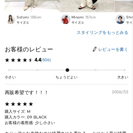
Satomi
155cm
Minami
157cm
Shi
サイズ:S
サイズ:S
サイ
スタイリングをもっとみる
お客様のレビュー
レビューを書く
4.4
(506)
小さい
ちょうどよい
大きい
再販希望です！！！
2026/7/2
購入サイズ: M
購入カラー: 09 BLACK
お客様の着用感: 少し小さい