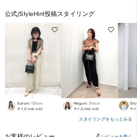
公式/StyleHint投稿スタイリング
Satomi
155cm
Megumi
156cm
Shu
サイズ:ONE SIZE
サイズ:ONE SIZE
サイズ
スタイリングをもっとみる
お客様のレビュー
レビューを書く