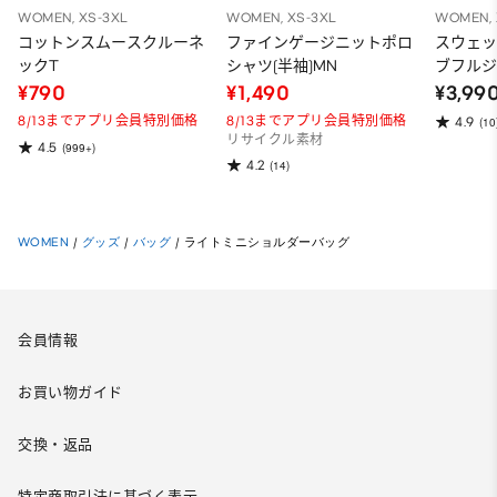
WOMEN, XS-3XL
WOMEN, XS-3XL
WOMEN, 
コットンスムースクルーネ
ファインゲージニットポロ
スウェ
ックT
シャツ(半袖)MN
ブフルジ
ーパー
¥790
¥1,490
¥3,99
ット）
8/13までアプリ会員特別価格
8/13までアプリ会員特別価格
4.9
(10
リサイクル素材
4.5
(999+)
4.2
(14)
WOMEN
/
グッズ
/
バッグ
/
ライトミニショルダーバッグ
会員情報
お買い物ガイド
交換・返品
特定商取引法に基づく表示