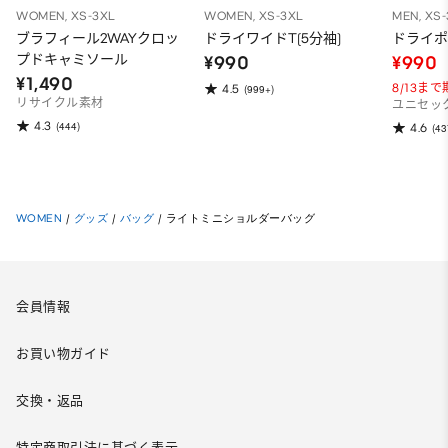
WOMEN, XS-3XL
WOMEN, XS-3XL
MEN, XS
ブラフィール2WAYクロッ
ドライワイドT(5分袖)
ドライポ
プドキャミソール
¥990
¥990
¥1,490
8/13ま
4.5
(999+)
リサイクル素材
ユニセッ
4.3
(444)
4.6
(43
WOMEN
/
グッズ
/
バッグ
/
ライトミニショルダーバッグ
会員情報
お買い物ガイド
交換・返品
特定商取引法に基づく表示