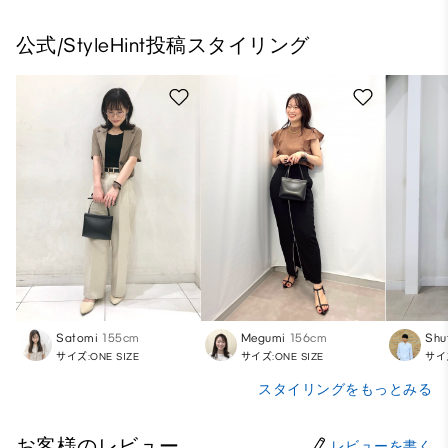
公式/StyleHint投稿スタイリング
Satomi
155cm
Megumi
156cm
Shu
サイズ:ONE SIZE
サイズ:ONE SIZE
サイズ
スタイリングをもっとみる
お客様のレビュー
レビューを書く