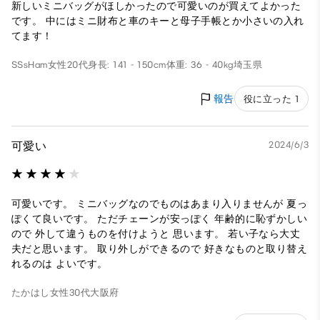
新しいミニバッグがほしかったので可愛いのが買えてよかった
です。 中にはミニ財布と車のキーと母子手帳とか小さいの入れ
てます！
SSsHam
女性
20代
身長: 141 - 150cm
体重: 36 - 40kg
埼玉県
報告
役に立った 1
可愛い
2024/6/3
可愛いです。 ミニバッグなのでものはあまり入りませんが 夏っ
ぽくて良いです。 ただチェーンが安っぽく 年齢的に恥ずかしい
ので 外して違うものを付けようと 思います。 若い子なら大丈
夫だと思います。 取り外しができるので 好きなものと取り替え
れるのは よいです。
たかはし
女性
30代
大阪府