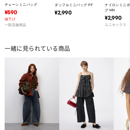
チェーンミニバッグ
ダッフルミニバッグ PF
ナイロンミニ
グ MN
¥590
¥2,990
¥2,990
値下げ
ユニセックス
一部店舗商品
一緒に見られている商品