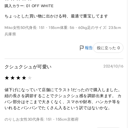
購入カラー: 01 OFF WHITE
ちょっとした買い物に出かける時、最適で重宝してます
Miko
女性
50代
身長: 151 - 155cm
体重: 56 - 60kg
足のサイズ: 23.5cm
兵庫県
報告
役に立った 0
クシュクシュが可愛い
2024/10/16
値下げになっていて店舗にてラスト1だったので購入しました。
紐の長さを調節することでクシュクシュ感を調節出来ます。 カ
バン部分はそこまで大きくなく、スマホや財布、ハンカチ等を
いれるとパンパンでたくさん入るという訳ではないかな。
のりしお
女性
30代
身長: 151 - 155cm
京都府