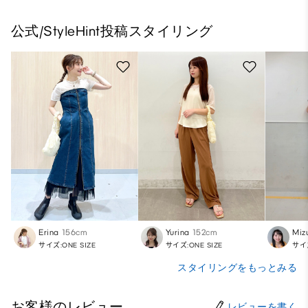
公式/StyleHint投稿スタイリング
Erina
156cm
Yurina
152cm
Miz
サイズ:ONE SIZE
サイズ:ONE SIZE
サイズ
スタイリングをもっとみる
お客様のレビュー
レビューを書く