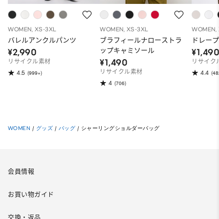
WOMEN, XS-3XL
WOMEN, XS-3XL
WOMEN, 
バレルアンクルパンツ
ブラフィールナローストラ
ドレープ
ップキャミソール
¥2,990
¥1,49
¥1,490
リサイクル素材
リサイク
リサイクル素材
4.5
4.4
(999+)
(48
4
(706)
WOMEN
/
グッズ
/
バッグ
/
シャーリングショルダーバッグ
会員情報
お買い物ガイド
交換・返品