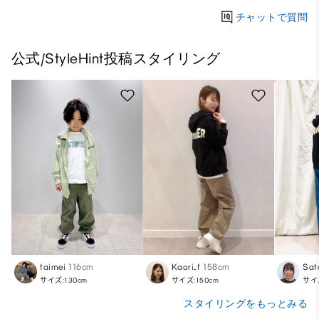
チャットで質問
公式/StyleHint投稿スタイリング
taimei
116cm
Kaori_f
158cm
Sat
サイズ:130cm
サイズ:150cm
サイズ
スタイリングをもっとみる