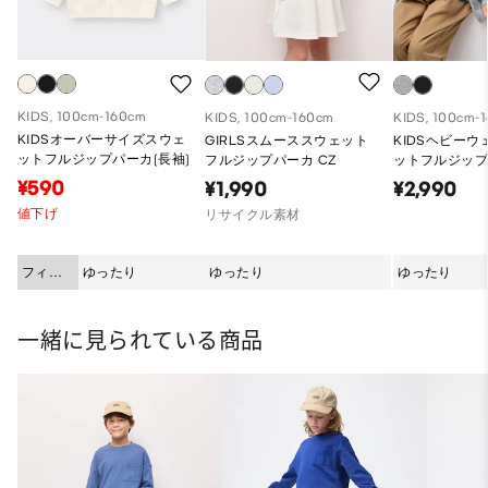
KIDS, 100cm-160cm
KIDS, 100cm-160cm
KIDS, 100cm-
KIDSオーバーサイズスウェ
GIRLSスムーススウェット
KIDSヘビー
ットフルジップパーカ(長袖)
フルジップパーカ CZ
ットフルジッ
¥590
¥1,990
¥2,990
値下げ
リサイクル素材
フィッ
ゆったり
ゆったり
ゆったり
ト
一緒に見られている商品