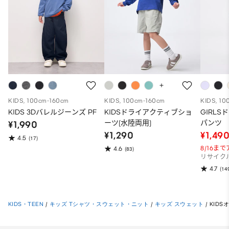
KIDS, 100cm-160cm
KIDS, 100cm-160cm
KIDS, 10
KIDS 3Dバレルジーンズ PF
KIDSドライアクティブショ
GIRL
ーツ(水陸両用)
パンツ
¥1,990
¥1,290
¥1,49
4.5
(17)
8/16ま
4.6
(83)
リサイク
4.7
(14
KIDS・TEEN
/
キッズ Tシャツ・スウェット・ニット
/
キッズ スウェット
/
KID