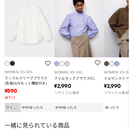
WOMEN, XS-3XL
WOMEN, XS-3XL
WOMEN, XS-3
ラッフルスリーブブラウス
フリルネックブラウスCL
ドルマンスリー
(長袖)(UVカット機能付き)
¥2,990
¥2,990
¥590
リサイクル素材
リサイクル素
値下げ
フィッ
ややゆったり
ややゆったり
ゆったり
ト
一緒に見られている商品