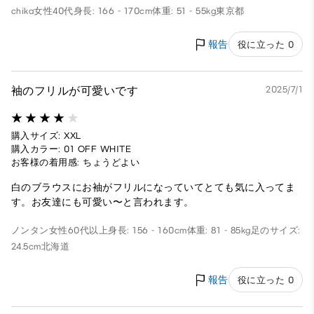
chika
女性
40代
身長: 166 - 170cm
体重: 51 - 55kg
東京都
報告
役に立った 0
袖のフリルが可愛いです
2025/7/1
購入サイズ: XXL
購入カラー: 01 OFF WHITE
お客様の着用感: ちょうどよい
白のブラウスにお袖がフリルになっていてとても気に入ってま
す。お友達にも可愛い〜と言われます。
ノンタン
女性
60代以上
身長: 156 - 160cm
体重: 81 - 85kg
足のサイズ:
24.5cm
北海道
報告
役に立った 0