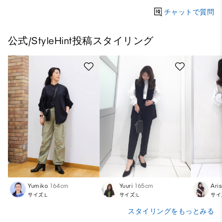
チャットで質問
公式/StyleHint投稿スタイリング
Yumiko
164cm
Yuuri
165cm
Ari
サイズ:L
サイズ:L
サイ
スタイリングをもっとみる