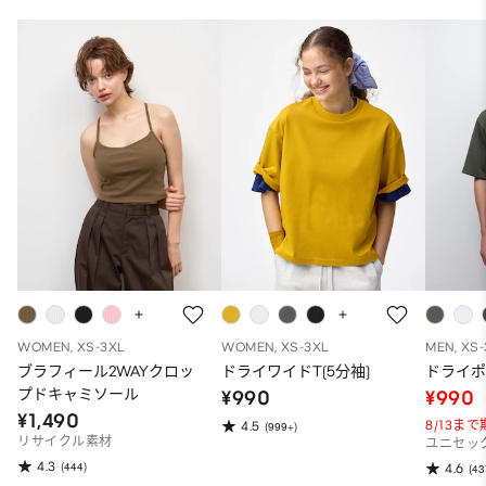
WOMEN, XS-3XL
WOMEN, XS-3XL
MEN, XS
ブラフィール2WAYクロッ
ドライワイドT(5分袖)
ドライポ
プドキャミソール
¥990
¥990
¥1,490
8/13ま
4.5
(999+)
リサイクル素材
ユニセッ
4.3
(444)
4.6
(43