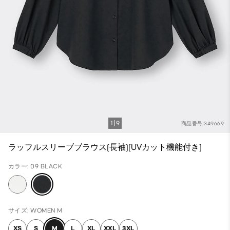
1
9
商品番号:349669
ラッフルスリーブブラウス(長袖)(UVカット機能付き)
カラー: 09 BLACK
サイズ: WOMEN M
XS
S
M
L
XL
XXL
3XL