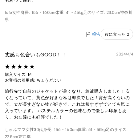
もあって便利。
fufu
女性
身長: 156 - 160cm
体重: 41 - 45kg
足のサイズ: 23.0cm
神奈川
県
報告
役に立った 2
丈感も色合いもGOOD！！
2024/4/4
購入サイズ: M
お客様の着用感: ちょうどよい
旅行先で自前のジャケットが暑くなり、急遽購入しました！安
くなっていて、黄色が好きな私は即決でした！背が高くないの
で、丈が長すぎない物が好きで、これは短すぎずでとても気に
入っています。 パステルカラーの色味なので優しい印象もあ
り、お友達にも好評でした！
しゅふママ
女性
30代
身長: 156 - 160cm
体重: 51 - 55kg
足のサイズ:
22.5cm
東京都