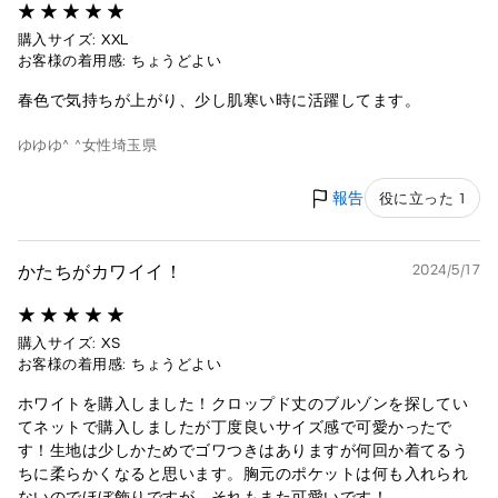
購入サイズ: XXL
お客様の着用感: ちょうどよい
春色で気持ちが上がり、少し肌寒い時に活躍してます。
ゆゆゆ^ ^
女性
埼玉県
報告
役に立った 1
かたちがカワイイ！
2024/5/17
購入サイズ: XS
お客様の着用感: ちょうどよい
ホワイトを購入しました！クロップド丈のブルゾンを探してい
てネットで購入しましたが丁度良いサイズ感で可愛かったで
す！生地は少しかためでゴワつきはありますが何回か着てるう
ちに柔らかくなると思います。胸元のポケットは何も入れられ
ないのでほぼ飾りですが、それもまた可愛いです！