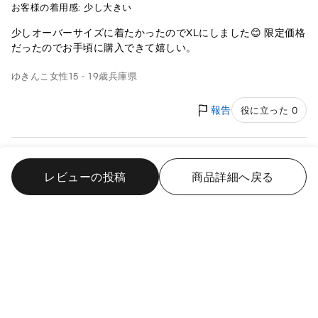
お客様の着用感: 少し大きい
少しオーバーサイズに着たかったのでXLにしました😊 限定価格
だったのでお手頃に購入できて嬉しい。
ゆきんこ
女性
15 - 19歳
兵庫県
報告
役に立った 0
春先から秋まで着れる
2024/3/22
レビューの投稿
商品詳細へ戻る
購入サイズ: XXL
お客様の着用感: ちょうどよい
ナチュラル購入。 春に着れる物を探していました。MA-1好きの
私にドンピシャ。 ナチュラルと黄色で迷いましたが、どんな色
のボトムスで合わせやすいナチュラルにしました。 あまり丈が
短い過ぎるのは嫌だったので、大きめサイズにしました。 軽く
て、サラッと羽織れて気に入りました。