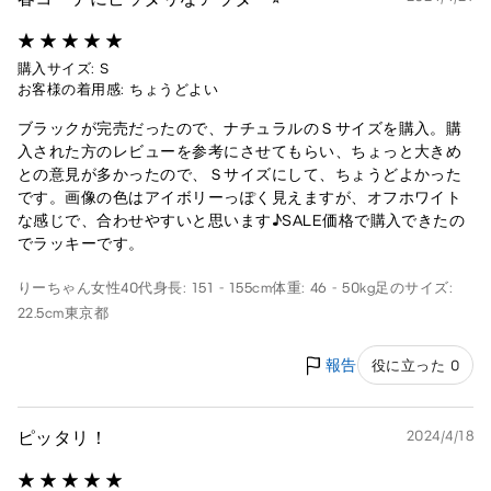
購入サイズ: S
お客様の着用感: ちょうどよい
ブラックが完売だったので、ナチュラルのＳサイズを購入。購
入された方のレビューを参考にさせてもらい、ちょっと大きめ
との意見が多かったので、Ｓサイズにして、ちょうどよかった
です。画像の色はアイボリーっぽく見えますが、オフホワイト
な感じで、合わせやすいと思います♪SALE価格で購入できたの
でラッキーです。
りーちゃん
女性
40代
身長: 151 - 155cm
体重: 46 - 50kg
足のサイズ:
22.5cm
東京都
報告
役に立った 0
ピッタリ！
2024/4/18