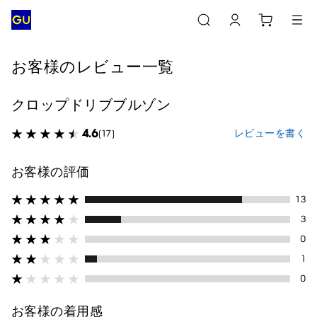
お客様のレビュー一覧
クロップドリブブルゾン
4.6
レビューを書く
(17)
お客様の評価
13
3
0
1
0
お客様の着用感