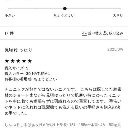
小さい
ちょうどよい
大きい
17 件
並べ替え
絞り込み
見頃ゆったり
2025/3/9
購入サイズ: S
購入カラー: 30 NATURAL
お客様の着用感: ちょうどよい
チュニックが好きではないシニアです。 こちらは探してた綿素
材のショート丈ながら見頃ゆったりで肌寒い時にゆったりニッ
トを中に着ても嵩張らずに羽織れるので重宝してます。 手洗い
かネットに入れれば洗濯機でも洗える扱いの手軽さも購入の決
め手でした。
しんぷるしるばぁ
女性
60代以上
身長: 151 - 155cm
体重: 46 - 50kg
足