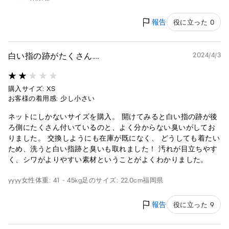
報告
役に立った 0
白い指の跡がたくさん....
2024/4/3
購入サイズ: XS
お客様の着用感: 少し小さい
ネットにしかないサイズを購入。 開けてみると白い指の跡が後
ろ側にたくさん付いているのと、よく分からない臭いがしてお
りました。 交換しようにも在庫が既になく、 どうしても着たい
ため、洗うと白い指跡と臭いも取れました！ 汚れが目立ちやす
く、シワがよりやすい素材ということがよくわかりました。
yyyy
女性
体重: 41 - 45kg
足のサイズ: 22.0cm
福岡県
報告
役に立った 9