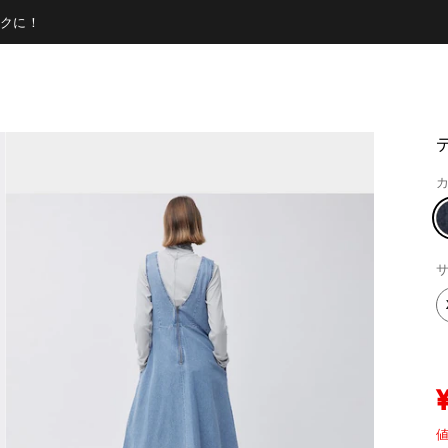
クに！
カ
サ