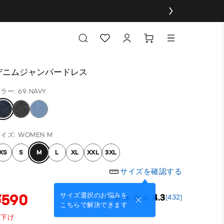
デニムジャンパードレス
ラー: 69 NAVY
イズ: WOMEN M
XS
S
M
L
XL
XXL
3XL
サイズを確認する
¥590
サイズ選択のお悩みを
4.3
(432)
こちらで解決できます
値下げ