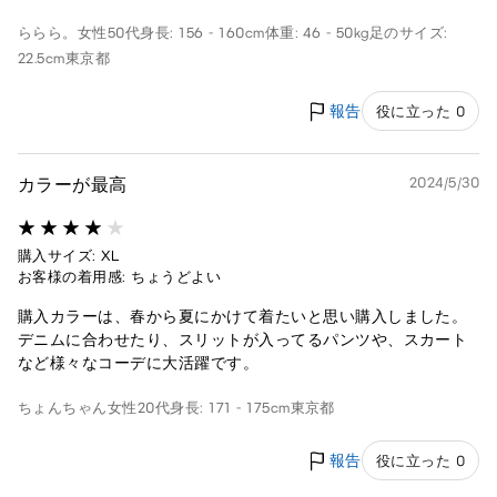
ららら。
女性
50代
身長: 156 - 160cm
体重: 46 - 50kg
足のサイズ:
22.5cm
東京都
報告
役に立った 0
カラーが最高
2024/5/30
購入サイズ: XL
お客様の着用感: ちょうどよい
購入カラーは、春から夏にかけて着たいと思い購入しました。
デニムに合わせたり、スリットが入ってるパンツや、スカート
など様々なコーデに大活躍です。
ちょんちゃん
女性
20代
身長: 171 - 175cm
東京都
報告
役に立った 0