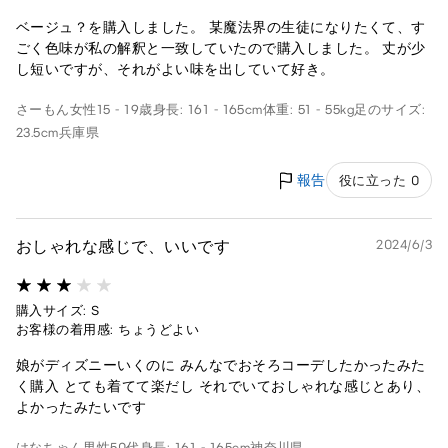
ベージュ？を購入しました。 某魔法界の生徒になりたくて、す
ごく色味が私の解釈と一致していたので購入しました。 丈が少
し短いですが、それがよい味を出していて好き。
さーもん
女性
15 - 19歳
身長: 161 - 165cm
体重: 51 - 55kg
足のサイズ:
23.5cm
兵庫県
報告
役に立った 0
おしゃれな感じで、いいです
2024/6/3
購入サイズ: S
お客様の着用感: ちょうどよい
娘がディズニーいくのに みんなでおそろコーデしたかったみた
く購入 とても着てて楽だし それでいておしゃれな感じとあり、
よかったみたいです
はなちゃん
男性
50代
身長: 161 - 165cm
神奈川県