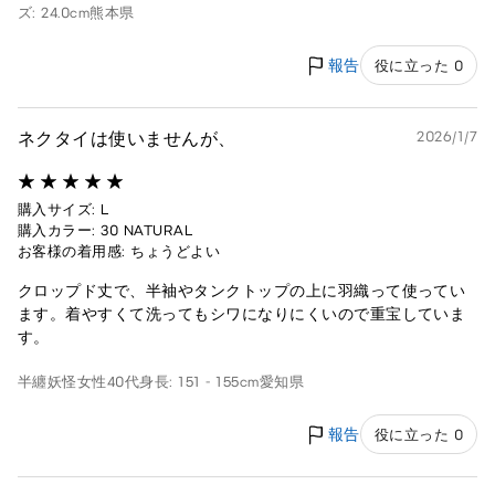
ズ: 24.0cm
熊本県
報告
役に立った 0
ネクタイは使いませんが、
2026/1/7
購入サイズ: L
購入カラー: 30 NATURAL
お客様の着用感: ちょうどよい
クロップド丈で、半袖やタンクトップの上に羽織って使ってい
ます。着やすくて洗ってもシワになりにくいので重宝していま
す。
半纏妖怪
女性
40代
身長: 151 - 155cm
愛知県
報告
役に立った 0