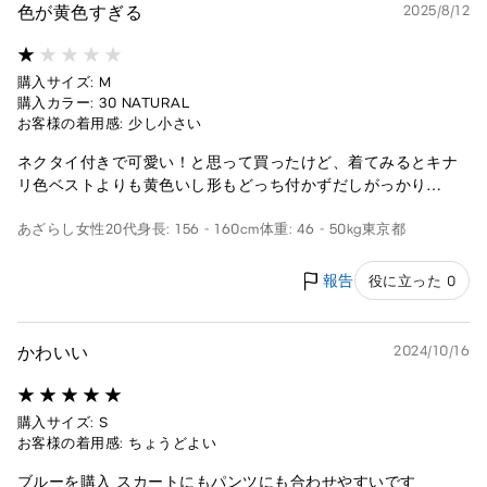
色が黄色すぎる
2025/8/12
購入サイズ: M
購入カラー: 30 NATURAL
お客様の着用感: 少し小さい
ネクタイ付きで可愛い！と思って買ったけど、着てみるとキナ
リ色ベストよりも黄色いし形もどっち付かずだしがっかり…
あざらし
女性
20代
身長: 156 - 160cm
体重: 46 - 50kg
東京都
報告
役に立った 0
かわいい
2024/10/16
購入サイズ: S
お客様の着用感: ちょうどよい
ブルーを購入 スカートにもパンツにも合わせやすいです