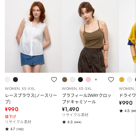
WOMEN, XS-XXL
WOMEN, XS-3XL
WOMEN, 
レースブラウス(ノースリー
ブラフィール2WAYクロッ
ドライワ
ブ)
プドキャミソール
¥990
¥990
¥1,490
4.5
(99
リサイクル素材
値下げ
4.3
リサイクル素材
(444)
4.7
(192)