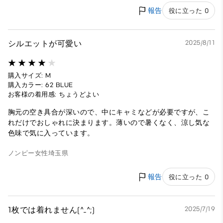
報告
役に立った 0
シルエットが可愛い
2025/8/11
購入サイズ: M
購入カラー: 62 BLUE
お客様の着用感: ちょうどよい
胸元の空き具合が深いので、中にキャミなどが必要ですが、こ
れだけでおしゃれに決まります。薄いので暑くなく、涼し気な
色味で気に入っています。
ノンピー
女性
埼玉県
報告
役に立った 0
1枚では着れません(^_^;)
2025/7/19