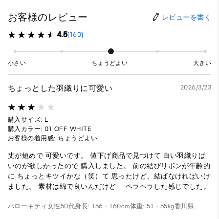
お客様のレビュー
レビューを書く
4.5
(160)
小さい
ちょうどよい
大きい
ちょっとした羽織りに可愛い
2026/3/23
購入サイズ: L
購入カラー: 01 OFF WHITE
お客様の着用感: ちょうどよい
丈が短めで 可愛いです。 値下げ商品で見つけて 白い羽織りぱ
いのが欲しかったので 購入しました。 前の結びリボンが年齢的
に ちょっとキツイかな（笑）て 思ったけど、結ばなければいけ
ました。 素材は綿で良いんだけど ペラペラした感じでした。
ハローキティ
女性
50代
身長: 156 - 160cm
体重: 51 - 55kg
香川県