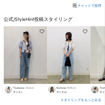
チャットで質問
公式/StyleHint投稿スタイリング
Tsukasa
162cm
Kotone
159cm
To
サイズ:L
サイズ:M
サイ
スタイリングをもっとみる