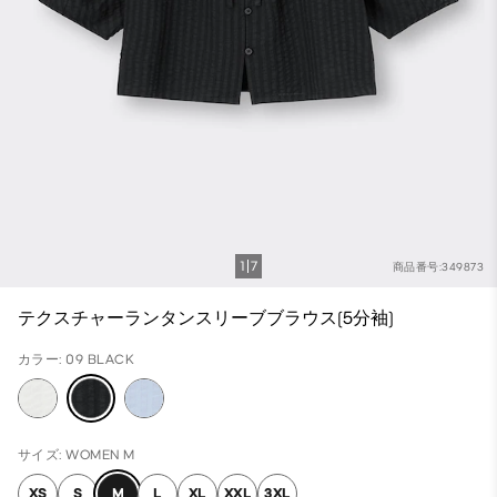
1
7
商品番号:349873
テクスチャーランタンスリーブブラウス(5分袖)
カラー: 09 BLACK
サイズ: WOMEN M
XS
S
M
L
XL
XXL
3XL