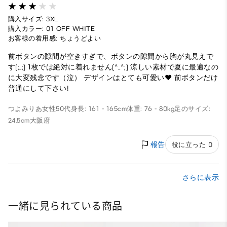
購入サイズ: 3XL
購入カラー: 01 OFF WHITE
お客様の着用感: ちょうどよい
前ボタンの隙間が空きすぎで、ボタンの隙間から胸が丸見えで
す(;_;) 1枚では絶対に着れません(^_^;) 涼しい素材で夏に最適なの
に大変残念です（泣） デザインはとても可愛い❤ 前ボタンだけ
普通にして下さい!
つよみりあ
女性
50代
身長: 161 - 165cm
体重: 76 - 80kg
足のサイズ:
24.5cm
大阪府
報告
役に立った 0
さらに表示
一緒に見られている商品