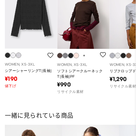
WOMEN, XS-3XL
WOMEN, XS-3XL
WOMEN, XS-3
シアーシャーリングT(長袖)
ソフトシアークルーネック
リブクロップドT
T(長袖)PF
¥190
¥1,290
¥990
値下げ
リサイクル素
リサイクル素材
一緒に見られている商品