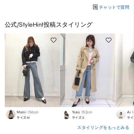
チャットで質問
公式/StyleHint投稿スタイリング
Mami
156cm
Yuko
152cm
Ai
サイズ:M
サイズ:S
サイ
スタイリングをもっとみる