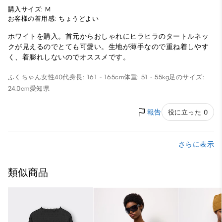
購入サイズ: M
お客様の着用感: ちょうどよい
ホワイトを購入。首元からおしゃれにヒラヒラのタートルネッ
クが見えるのでとても可愛い。生地が薄手なので重ね着しやす
く、着膨れしないのでオススメです。
ふくちゃん
女性
40代
身長: 161 - 165cm
体重: 51 - 55kg
足のサイズ:
24.0cm
愛知県
報告
役に立った 0
さらに表示
類似商品