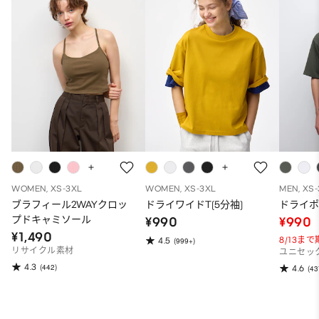
WOMEN, XS-3XL
WOMEN, XS-3XL
MEN, XS
ブラフィール2WAYクロッ
ドライワイドT(5分袖)
ドライポ
プドキャミソール
¥990
¥990
¥1,490
8/13ま
4.5
(999+)
リサイクル素材
ユニセッ
4.3
(442)
4.6
(43