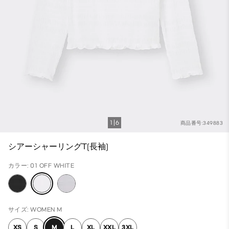
1
6
商品番号:349883
シアーシャーリングT(長袖)
カラー: 01 OFF WHITE
サイズ: WOMEN M
XS
S
M
L
XL
XXL
3XL