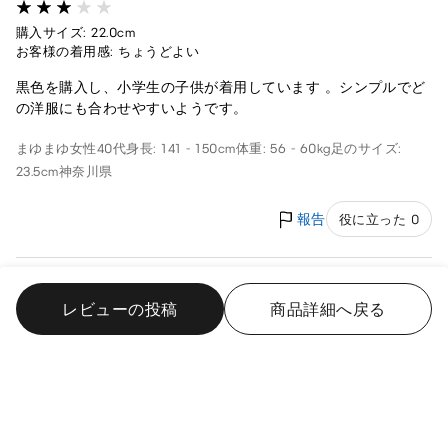
購入サイズ: 22.0cm
お客様の着用感: ちょうどよい
黒色を購入し、小学生の子供が着用しています 。シンプルでど
の洋服にも合わせやすいようです。
まゆまゆ
女性
40代
身長: 141 - 150cm
体重: 56 - 60kg
足のサイズ:
23.5cm
神奈川県
報告
役に立った 0
歩きやすさ◎
2024/8/23
レビューの投稿
商品詳細へ戻る
購入サイズ: 22.0cm
お客様の着用感: ちょうどよい
娘に購入しました。サイズ感もぴったしで、とても履き心地が
よいとのことです⭐︎また追加で購入を検討しています。