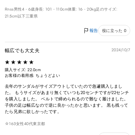
Rnss
男性
4 - 6歳
身長: 101 - 110cm
体重: 16 - 20kg
足のサイズ:
21.5cm以下
三重県
報告
役に立った 0
幅広でも大丈夫
2024/10/7
購入サイズ: 22.0cm
お客様の着用感: ちょうどよい
去年のサンダルがサイズアウトしていたので急遽購入しまし
た。 もうサイズがあまり無くていつも20センチですが22センチ
を購入しました。 ベルトで締められるので難なく履けました。
子供の足は幅広なので逆に良かったかと思います。 黒も残って
たら兄弟に欲しかったです。
☆163
女性
40代
東京都