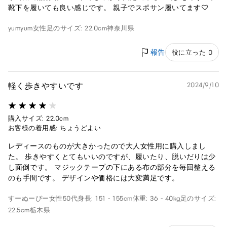
靴下を履いても良い感じです。 親子でスポサン履いてます♡
yumyum
女性
足のサイズ: 22.0cm
神奈川県
報告
役に立った 0
軽く歩きやすいです
2024/9/10
購入サイズ: 22.0cm
お客様の着用感: ちょうどよい
レディースのものが大きかったので大人女性用に購入しまし
た。 歩きやすくとてもいいのですが、履いたり、脱いだりは少
し面倒です。 マジックテープの下にある布の部分を毎回整える
のも手間です。 デザインや価格には大変満足です。
すーぬーぴー
女性
50代
身長: 151 - 155cm
体重: 36 - 40kg
足のサイズ:
22.5cm
栃木県