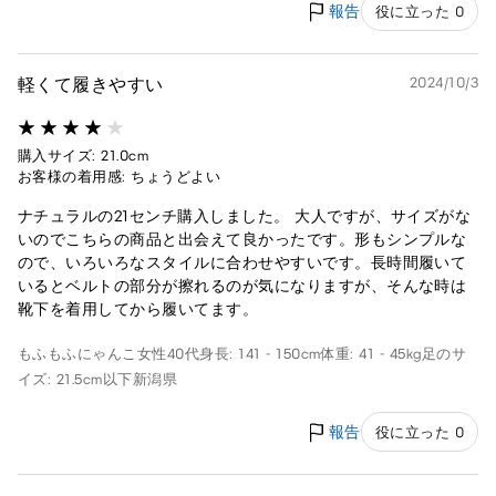
報告
役に立った 0
軽くて履きやすい
2024/10/3
購入サイズ: 21.0cm
お客様の着用感: ちょうどよい
ナチュラルの21センチ購入しました。 大人ですが、サイズがな
いのでこちらの商品と出会えて良かったです。形もシンプルな
ので、いろいろなスタイルに合わせやすいです。長時間履いて
いるとベルトの部分が擦れるのが気になりますが、そんな時は
靴下を着用してから履いてます。
もふもふにゃんこ
女性
40代
身長: 141 - 150cm
体重: 41 - 45kg
足のサ
イズ: 21.5cm以下
新潟県
報告
役に立った 0