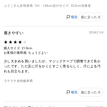
ぷうこさん
女性
身長: 161 - 165cm
足のサイズ: 22.0cm
北海道
報告
役に立った 0
履きやすい
2024/11/4
購入サイズ: 21.0cm
お客様の着用感: ちょうどよい
少し大きめを買いましたが、マジックテープで調整できて良か
ったです。ただ足に汗をかくとすごく滑るらしく、汗による汚
れも目立ちます。
ラテラテ
女性
岐阜県
報告
役に立った 0